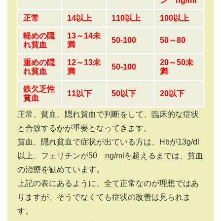
ン ng/ml
正常
14以上
110以上
100以上
軽めの隠
13～14
未
50-100
50～80
れ貧血
満
重めの隠
12～13未
20～50未
50-100
れ貧血
満
満
鉄欠乏性
11以下
50以下
20以下
貧血
正常、貧血、隠れ貧血で判断をして、臨床的な症状
と合致するかが重要となってきます。
貧血、隠れ貧血で症状が出ている方は、Hbが13g/dl
以上、フェリチンが50 ng/mlを超えるまでは、貧血
の治療を勧めています。
上記の表にあるように、全て正常なのが理想ではあ
りますが、そうでなくても症状の改善は見られま
す。