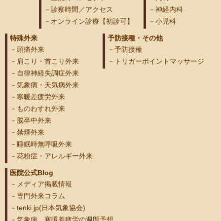
診察時間／アクセス
神経内科
オンライン診療【初診可】
小児科
特殊外来
予防接種・その他
頭痛外来
予防接種
肩こり・首こり外来
トリガーポイントマッサージ
自律神経失調症外来
気象病・天気病外来
寒暖差疲労外来
ものわすれ外来
脳卒中外来
禁煙外来
睡眠時無呼吸外来
花粉症・アレルギー外来
医院公式Blog
メディア掲載情報
専門外来コラム
tenki.jp(日本気象協会)
気象病、寒暖差疲労の週間予想