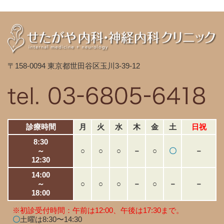
〒158-0094 東京都世田谷区玉川3-39-12
診療時間
月
火
水
木
金
土
日祝
8:30
～
○
○
○
－
○
〇
－
12:30
14:00
～
○
○
○
－
○
－
－
18:00
※初診受付時間：午前は12:00、午後は17:30まで。
〇
土曜は8:30〜14:30