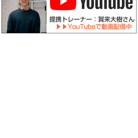
〒158-0094 東京都世田谷区玉川3-39-12
診療時間
月
火
水
木
金
土
日祝
8:30