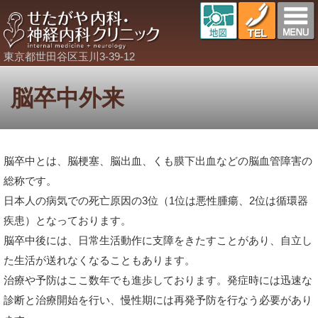
東京都世田谷区玉川3-39-12
脳卒中外来
脳卒中とは、脳梗塞、脳出血、くも膜下出血などの脳血管障害の
総称です。
日本人の病気での死亡原因の3位（1位は悪性腫瘍、2位は循環器
疾患）となっております。
脳卒中後には、日常生活動作に支障をきたすことがあり、自立し
た生活が送れなくなることもあります。
治療や予防はここ数年でも進歩しております。発症時には迅速な
診断と治療開始を行い、慢性期には再発予防を行なう必要があり