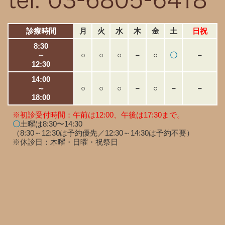
診療時間
月
火
水
木
金
土
日祝
8:30
～
○
○
○
－
○
〇
－
12:30
14:00
～
○
○
○
－
○
－
－
18:00
※初診受付時間：午前は12:00、午後は17:30まで。
〇
土曜は8:30〜14:30
（8:30～12:30は予約優先／12:30～14:30は予約不要）
※休診日：木曜・日曜・祝祭日