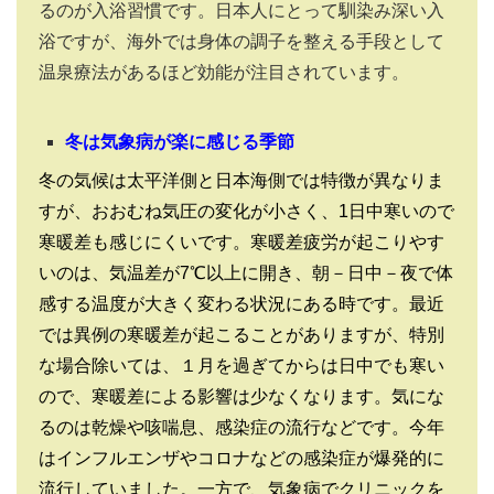
るのが入浴習慣です。日本人にとって馴染み深い入
浴ですが、海外では身体の調子を整える手段として
温泉療法があるほど効能が注目されています。
冬は気象病が楽に感じる季節
冬の気候は太平洋側と日本海側では特徴が異なりま
すが、おおむね気圧の変化が小さく、1日中寒いので
寒暖差も感じにくいです。寒暖差疲労が起こりやす
いのは、気温差が7℃以上に開き、朝－日中－夜で体
感する温度が大きく変わる状況にある時です。最近
では異例の寒暖差が起こることがありますが、特別
な場合除いては、１月を過ぎてからは日中でも寒い
ので、寒暖差による影響は少なくなります。気にな
るのは乾燥や咳喘息、感染症の流行などです。今年
はインフルエンザやコロナなどの感染症が爆発的に
流行していました。一方で、気象病でクリニックを