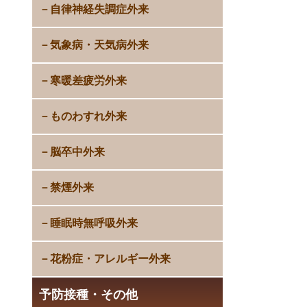
自律神経失調症外来
気象病・天気病外来
寒暖差疲労外来
ものわすれ外来
脳卒中外来
禁煙外来
睡眠時無呼吸外来
花粉症・アレルギー外来
予防接種・その他