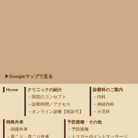
▶Googleマップで見る
Home
クリニックの紹介
診察科のご案内
医院のコンセプト
内科
診察時間／アクセス
神経内科
オンライン診療【初診可】
小児科
特殊外来
予防接種・その他
頭痛外来
予防接種
肩こり・首こり外来
トリガーポイントマッサージ