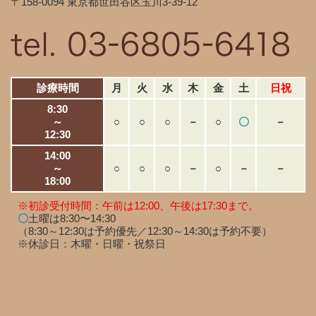
〒158-0094 東京都世田谷区玉川3-39-12
診療時間
月
火
水
木
金
土
日祝
8:30
～
○
○
○
－
○
〇
－
12:30
14:00
～
○
○
○
－
○
－
－
18:00
※初診受付時間：午前は12:00、午後は17:30まで。
〇
土曜は8:30〜14:30
（8:30～12:30は予約優先／12:30～14:30は予約不要）
※休診日：木曜・日曜・祝祭日