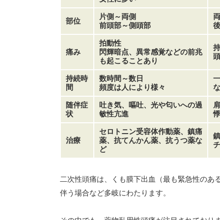
片側～両側
部位
前頭部～側頭部
拍動性
痛み
閃輝暗点、異常感覚などの前兆
も起こることあり
持続時
数時間～数日
間
頻度は人により様々
随伴症
吐き気、嘔吐、光や匂いへの過
状
敏性亢進
セロトニン受容体作動薬、鎮痛
治療
薬、抗てんかん薬、抗うつ薬な
ど
二次性頭痛は、くも膜下出血（最も緊急性のあ
伴う場合など多岐にわたります。