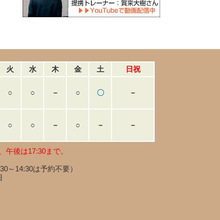
火
水
木
金
土
日祝
○
○
－
○
〇
－
○
○
－
○
－
－
、午後は17:30まで。
:30～14:30は予約不要）
日