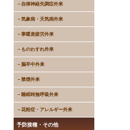
自律神経失調症外来
気象病・天気病外来
寒暖差疲労外来
ものわすれ外来
脳卒中外来
禁煙外来
睡眠時無呼吸外来
花粉症・アレルギー外来
予防接種・その他