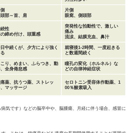
両側
片側
後頭部～首、肩
眼窩、側頭部
突発性な拍動性で、激しい
持続性
痛み
頭の締め付け、頭重感
流涙、結膜充血、鼻汁
一日中続くが、夕方により強く
就寝後1-2時間、一度起きる
なる
と数週間続く
肩こり、めまい、ふらつき、動
瞳孔の変化（ホルネル）な
悸、全身倦怠感
どの自律神経症状
鎮痛薬、抗うつ薬、ストレッ
セロトニン受容体作動薬、1
チ、マッサージ
00％酸素吸入
る病気です）などの脳卒中や、脳腫瘍、月経に伴う場合、感冒に