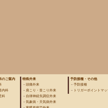
科のご案内
特殊外来
予防接種・その他
科
頭痛外来
予防接種
経内科
肩こり・首こり外来
トリガーポイントマッ
児科
自律神経失調症外来
気象病・天気病外来
寒暖差疲労外来