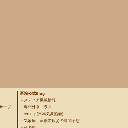
医院公式Blog
メディア掲載情報
サージ
専門外来コラム
tenki.jp(日本気象協会)
気象病、寒暖差疲労の週間予想
その他