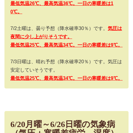
最低気温26
℃、最高気温36
℃。
一日の寒暖差は1
0
℃。
7/2
土曜は、曇り予想（降水確率
30
％）です。
気圧は
夜間に少し上がりそうです。
最低気温25
℃、最高気温34
℃。
一日の寒暖差は9
℃。
7/3
日曜は、晴れ予想（降水確率
20
％）です。気圧は
安定していそうです。
最低気温25
℃、最高気温34
℃。一日の寒暖差は9
℃。
6/20月曜～6/26日曜の気象病