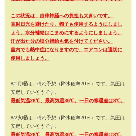
この状況は、自律神経への負担も大きいです。
直射日光を避けたり、帽子も使用するようにしまし
ょう。水分補給はこまめにするようにしましょう。
汗が出た分の塩分補給も気を付けてください。
室内でも熱中症になりますので、エアコンは適切に
使用しましょう。
8/1
月曜は、晴れ予想（降水確率
20
％）です。気圧は
安定していそうです。
最低気温28
℃、最高気温36
℃。一日の寒暖差は8
℃。
8/2
火曜は、晴れ予想（降水確率
20
％）です。気圧は
安定していそうです。
最低気温28
℃、最高気温36
℃。一日の寒暖差は8
℃。