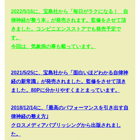
2022/5/16
に、宝島社から「毎日がラクになる！ 自
律神経が整う本」が発売されます。監修をさせて頂
きました。コンビニエンスストアでも発売予定で
す。
今回は、気象病の事も載っています。
2021/5/25
に、宝島社から「面白いほどわかる自律神
経の新常識」が発売されました。監修をさせて頂き
ました。
80P
に分かりやすくまとまっています。
2018/12/14
に、｢最高のパフォーマンスを引き出す自
律神経の整え方｣
クロスメディアパブリッシングから出版されまし
た。