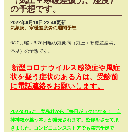
（気圧＋寒暖差疲労、湿度）
の予想です。
2022年6月19日 22:48更新
気象病、寒暖差疲労の週間予想
6/20
月曜～
6/26
日曜の気象病（気圧＋寒暖差疲労、
湿度）の予想です。
新型コロナウイルス感染症や風症
状を疑う症状のある方は、受診前
に電話連絡をお願いします。
2022/5/16
に、宝島社から「毎日がラクになる！ 自
律神経が整う本」が発売されます。監修をさせて頂
きました。コンビニエンスストアでも発売予定で