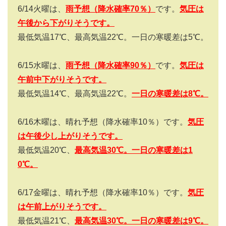
6/14
火曜は、
雨予想（降水確率
70
％）
です。
気圧は
午後から下がりそうです。
最低気温
17
℃、最高気温
22
℃。一日の寒暖差は
5
℃。
6/15
水曜は、
雨予想（降水確率
90
％）
です。
気圧は
午前中下がりそうです。
最低気温
14
℃、最高気温
22
℃。
一日の寒暖差は
8
℃。
6/16
木曜は、晴れ予想（降水確率
10
％）です。
気圧
は午後少し上がりそうです。
最低気温
20
℃、
最高気温
30
℃。一日の寒暖差は1
0
℃。
6/17
金曜は、晴れ予想（降水確率
10
％）です。
気圧
は午前上がりそうです。
最低気温
21
℃、
最高気温
30
℃。
一日の寒暖差は9
℃。