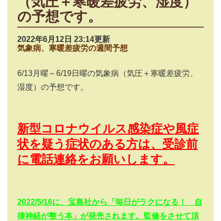
（気圧＋寒暖差疲労、湿度）
の予想です。
2022年6月12日 23:14更新
気象病、寒暖差疲労の週間予想
6/13
月曜～
6/19
日曜の気象病（気圧＋寒暖差疲労、
湿度）の予想です。
新型コロナウイルス感染症や風症
状を疑う症状のある方は、受診前
に電話連絡をお願いします。
2022/5/16
に、宝島社から「毎日がラクになる！ 自
律神経が整う本」が発売されます。監修をさせて頂