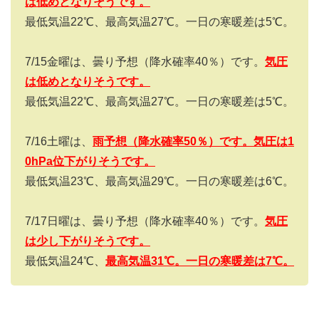
は低めとなりそうです。
最低気温
22
℃、最高気温
27
℃。一日の寒暖差は
5
℃。
7/15
金曜は、曇り予想（降水確率
40
％）です。
気圧
は低めとなりそうです。
最低気温
22
℃、最高気温
27
℃。一日の寒暖差は
5
℃。
7/16
土曜は、
雨予想（降水確率
50
％）です。気圧は1
0hPa
位下がりそうです。
最低気温
23
℃、最高気温
29
℃。一日の寒暖差は
6
℃。
7/17
日曜は、曇り予想（降水確率
40
％）です。
気圧
は少し下がりそうです。
最低気温24℃、
最高気温31
℃。一日の寒暖差は7
℃。