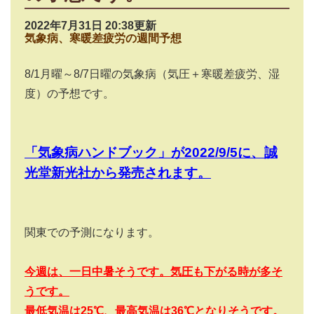
2022年7月31日 20:38更新
気象病、寒暖差疲労の週間予想
8/1
月曜～
8/7
日曜の気象病（気圧＋寒暖差疲労、湿
度）の予想です。
「気象病ハンドブック」が
2022/9/5
に、誠
光堂新光社から発売されます。
関東での予測になります。
今週は、一日中暑そうです。気圧も下がる時が多そ
うです。
最低気温は25
℃、最高気温は36
℃となりそうです。