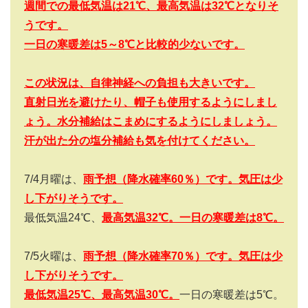
週間での最低気温は21
℃、最高気温は32
℃となりそ
うです。
一日の寒暖差は5
～8
℃と比較的少ないです。
この状況は、自律神経への負担も大きいです。
直射日光を避けたり、帽子も使用するようにしまし
ょう。水分補給はこまめにするようにしましょう。
汗が出た分の塩分補給も気を付けてください。
7/4
月曜は、
雨予想（降水確率
60
％）です。気圧は少
し下がりそうです。
最低気温
24
℃、
最高気温
32
℃。一日の寒暖差は8
℃。
7/5
火曜は、
雨予想（降水確率
70
％）です。気圧は少
し下がりそうです。
最低気温25
℃、最高気温30
℃。
一日の寒暖差は
5
℃。