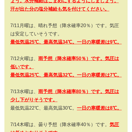
ょう。水分補給はこまめにするようにしましょう。
汗が出た分の塩分補給も気を付けてください。
7/11
月曜は、晴れ予想（降水確率
20
％）です。気圧
は安定していそうです。
最低気温25
℃、最高気温34
℃。一日の寒暖差は9
℃。
7/12
火曜は、
雨予想（降水確率
50
％）です。気圧は
低いです。
最低気温25
℃、最高気温32
℃。一日の寒暖差は7
℃。
7/13
水曜は、
雨予想（降水確率
80
％）です。気圧は
少し下がりそうです。
最低気温
22
℃、最高気温
30
℃。
一日の寒暖差は
8
℃。
7/14
木曜は、曇り予想（降水確率
40
％）です。
気圧