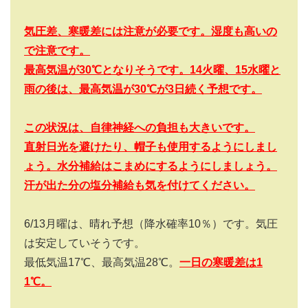
気圧差、寒暖差には注意が必要です。湿度も高いの
で注意です。
最高気温が30
℃となりそうです。14
火曜、15
水曜と
雨の後は、最高気温が30
℃が3
日続く予想です。
この状況は、自律神経への負担も大きいです。
直射日光を避けたり、帽子も使用するようにしまし
ょう。水分補給はこまめにするようにしましょう。
汗が出た分の塩分補給も気を付けてください。
6/13
月曜は、晴れ予想（降水確率
10
％）です。気圧
は安定していそうです。
最低気温
17
℃、最高気温
28
℃。
一日の寒暖差は
1
1
℃。