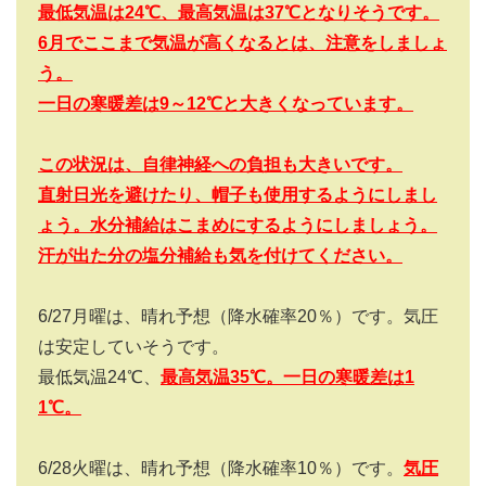
最低気温は24
℃、最高気温は37
℃となりそうです。
6
月でここまで気温が高くなるとは、注意をしましょ
う。
一日の寒暖差は9
～12
℃と大きくなっています。
この状況は、自律神経への負担も大きいです。
直射日光を避けたり、帽子も使用するようにしまし
ょう。水分補給はこまめにするようにしましょう。
汗が出た分の塩分補給も気を付けてください。
6/27
月曜は、晴れ予想（降水確率
20
％）です。気圧
は安定していそうです。
最低気温
24
℃、
最高気温
35
℃。一日の寒暖差は1
1
℃。
6/28
火曜は、晴れ予想（降水確率
10
％）です。
気圧