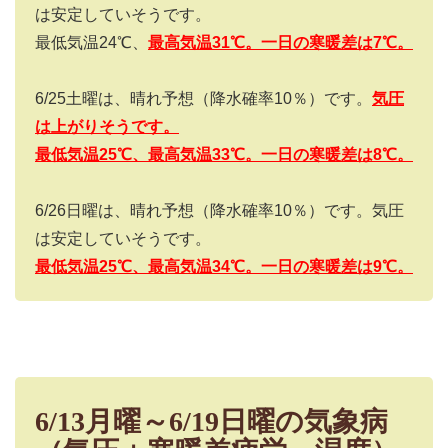
は安定していそうです。
最低気温
24
℃、
最高気温
31
℃。
一日の寒暖差は7
℃。
6/25
土曜は、晴れ予想（降水確率
10
％）です。
気圧
は上がりそうです。
最低気温25
℃、最高気温33
℃。
一日の寒暖差は8
℃。
6/26
日曜は、晴れ予想（降水確率
10
％）です。気圧
は安定していそうです。
最低気温25
℃、最高気温34
℃。一日の寒暖差は9
℃。
6/13月曜～6/19日曜の気象病