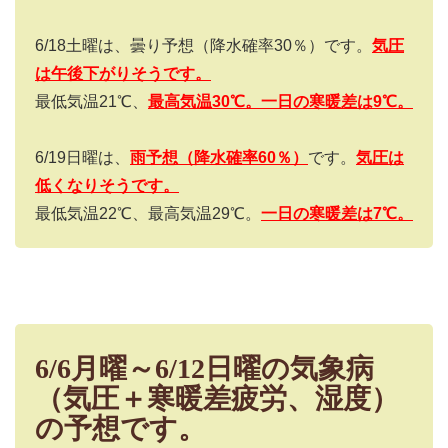
6/18
土曜は、曇り予想（降水確率
30
％）です。
気圧
は午後下がりそうです。
最低気温
21
℃、
最高気温
30
℃。
一日の寒暖差は9
℃。
6/19
日曜は、
雨予想（降水確率
60
％）
です。
気圧は
低くなりそうです。
最低気温22℃、最高気温29℃。
一日の寒暖差は7
℃。
6/6月曜～6/12日曜の気象病
（気圧＋寒暖差疲労、湿度）
の予想です。