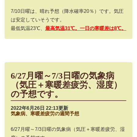
7/10
日曜は、晴れ予想（降水確率
20
％）です。気圧
は安定していそうです。
最低気温23℃、
最高気温31
℃。一日の寒暖差は8
℃。
6/27月曜～7/3日曜の気象病
（気圧＋寒暖差疲労、湿度）
の予想です。
2022年6月26日 22:13更新
気象病、寒暖差疲労の週間予想
6/27
月曜～
7/3
日曜の気象病（気圧＋寒暖差疲労、湿