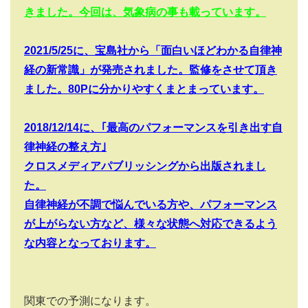
きました。
今回は、気象病の事も載っています。
2021/5/25
に、宝島社から「面白いほどわかる自律神
経の新常識」が発売されました。監修をさせて頂き
ました。
80P
に分かりやすくまとまっています。
2018/12/14
に、｢最高のパフォーマンスを引き出す自
律神経の整え方｣
クロスメディアパブリッシングから出版されまし
た。
自律神経が不調で悩んでいる方や、パフォーマンス
が上がらない方など、様々な状態へ対応できるよう
な内容となっております。
関東での予測になります。