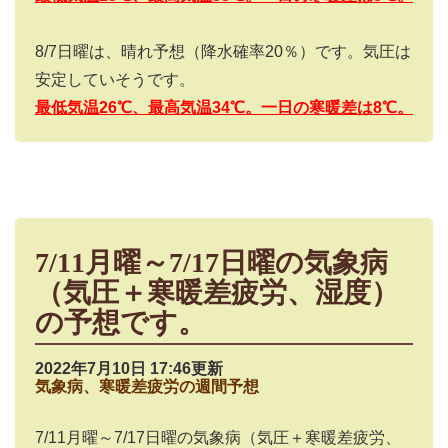
8/7
日曜は、晴れ予想（降水確率
20
％）です。気圧は
安定していそうです。
最低気温26
℃、最高気温34
℃。一日の寒暖差は8
℃。
7/11月曜～7/17日曜の気象病
（気圧＋寒暖差疲労、湿度）
の予想です。
2022年7月10日 17:46更新
気象病、寒暖差疲労の週間予想
7/11
月曜～
7/17
日曜の気象病（気圧＋寒暖差疲労、