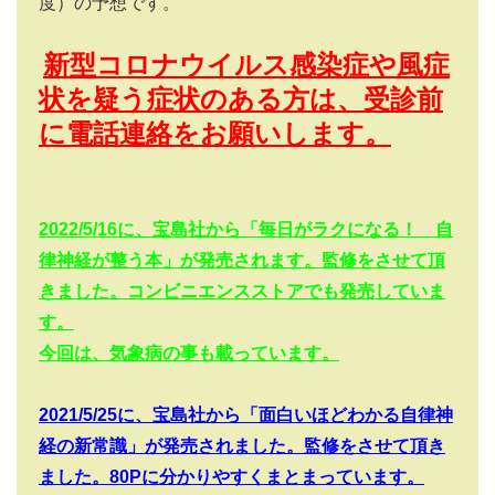
度）の予想です。
新型コロナウイルス感染症や風症
状を疑う症状のある方は、受診前
に電話連絡をお願いします。
2022/5/16
に、宝島社から「毎日がラクになる！ 自
律神経が整う本」が発売されます。監修をさせて頂
きました。コンビニエンスストアでも発売していま
す。
今回は、気象病の事も載っています。
2021/5/25
に、宝島社から「面白いほどわかる自律神
経の新常識」が発売されました。監修をさせて頂き
ました。
80P
に分かりやすくまとまっています。