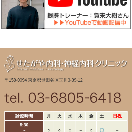
〒158-0094 東京都世田谷区玉川3-39-12
診療時間
月
火
水
木
金
土
日祝
8:30
～
○
○
○
－
○
〇
－