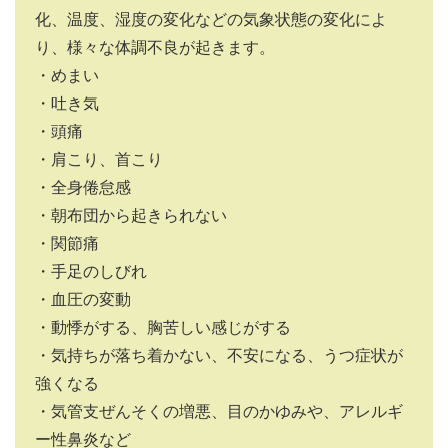
化、温度、湿度の変化などの気象状態の変化によ
り、様々な体調不良が起きます。
・めまい
・吐き気
・頭痛
・肩こり、首こり
・全身倦怠感
・朝布団から起きられない
・関節痛
・手足のしびれ
・血圧の変動
・動悸がする、胸苦しい感じがする
・気持ちが落ち着かない、不安になる、うつ症状が
強くなる
・気管支ぜんそくの増悪、目のかゆみや、アレルギ
ー性鼻炎など