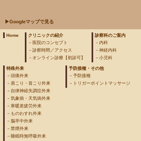
▶Googleマップで見る
Home
クリニックの紹介
診察科のご案内
医院のコンセプト
内科
診察時間／アクセス
神経内科
オンライン診療【初診可】
小児科
特殊外来
予防接種・その他
頭痛外来
予防接種
肩こり・首こり外来
トリガーポイントマッサージ
自律神経失調症外来
気象病・天気病外来
寒暖差疲労外来
ものわすれ外来
脳卒中外来
禁煙外来
睡眠時無呼吸外来