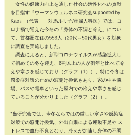
女性の健康力向上を通した社会の活性化への貢献
を目指す『ウーマンウェルネス研究会supported by
Kao』（代表： 対馬ルリ子/産婦人科医）では、コ
ロナ禍で迎えた今冬の「身体の不調と冷え」につい
て、首都圏在住の553人（20代～50代男女）を対象
に調査を実施しました。
調査によると、新型コロナウイルスが感染拡大し
て初めての冬を迎え、6割以上の人が例年と比べて冷
えや寒さを感じており（グラフ（1））、特に今冬は
感染症対策のための窓開け換気もあり、家の中や職
場、バスや電車といった屋内での冷えや寒さを感じ
ていることが分かりました（グラフ（2））。
*当研究会では、今冬ならではの厳しい寒さや感染症
対策での窓開け換気、外出自粛による運動不足や ス
トレスで血行不良となり、冷えが加速し身体の不調