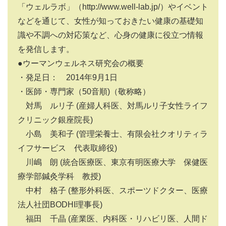
「ウェルラボ」（http://www.well-lab.jp/）やイベント
などを通じて、女性が知っておきたい健康の基礎知
識や不調への対応策など、心身の健康に役立つ情報
を発信します。
●ウーマンウェルネス研究会の概要
・発足日： 2014年9月1日
・医師・専門家（50音順)（敬称略）
対馬 ルリ子 (産婦人科医、対馬ルリ子女性ライフ
クリニック銀座院長)
小島 美和子 (管理栄養士、有限会社クオリティラ
イフサービス 代表取締役)
川嶋 朗 (統合医療医、東京有明医療大学 保健医
療学部鍼灸学科 教授)
中村 格子 (整形外科医、スポーツドクター、医療
法人社団BODHI理事長)
福田 千晶 (産業医、内科医・リハビリ医、人間ド