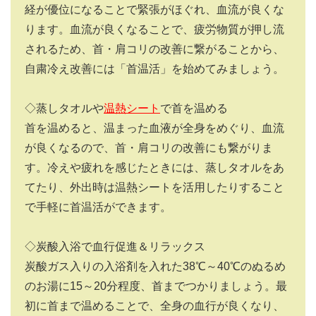
経が優位になることで緊張がほぐれ、血流が良くな
ります。血流が良くなることで、疲労物質が押し流
されるため、首・肩コリの改善に繋がることから、
自粛冷え改善には「首温活」を始めてみましょう。
◇蒸しタオルや
温熱シート
で首を温める
首を温めると、温まった血液が全身をめぐり、血流
が良くなるので、首・肩コリの改善にも繋がりま
す。冷えや疲れを感じたときには、蒸しタオルをあ
てたり、外出時は温熱シートを活用したりすること
で手軽に首温活ができます。
◇炭酸入浴で血行促進＆リラックス
炭酸ガス入りの入浴剤を入れた38℃～40℃のぬるめ
のお湯に15～20分程度、首までつかりましょう。最
初に首まで温めることで、全身の血行が良くなり、