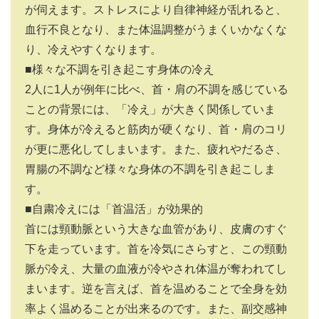
が伺えます。ストレスにより自律神経が乱れると、
血行不良となり、また体温調整がうまくいかなくな
り、冷えやすくなります。
■様々な不調を引き起こす身体の冷え
2人に1人が例年に比べ、首・肩の不調を感じている
ことの背景には、「冷え」が大きく関係していま
す。身体が冷えると筋肉が硬くなり、首・肩のコリ
が更に悪化してしまいます。また、疲れやだるさ、
胃腸の不調など様々な身体の不調を引き起こしま
す。
■自粛冷えには「首温活」が効果的
首には頸動脈という大きな血管があり、皮膚のすぐ
下を走っています。首を冷気にさらすと、この頸動
脈が冷え、大量の血液が冷やされ体温が奪われてし
まいます。逆を言えば、首を温めることで全身を効
率よく温めることが出来るのです。また、副交感神