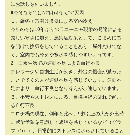
にお話しを伺いました。
■今冬ならではの“自粛冷え”の要因
１、厳冬＋窓開け換気による室内冷え
今年の冬は10年ぶりのラニーニャ現象の発達による
厳しい寒さに加え、感染症対策として、こまめに窓
を開けて換気をしていることもあり、屋外だけでな
く、室内でも冷えや寒さを感じやすいようです。
2、自粛生活での運動不足による血行不良
テレワークや自粛生活が続き、外出の機会が減った
ことで多くの人が運動不足を感じています。運動不
足により、血行不良となり冷えが加速しています。
３、不安やストレスによる、自律神経の乱れで起こ
る血行不良
コロナ禍の現在、例年と比べ、9割以上の人が外出時
に感染予防を意識して緊張を感じているなど（グラ
フ（5））、日常的にストレスにさらされていること