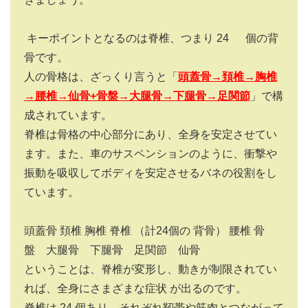
キーポイントとなるのは脊椎、つまり
24
個の背
骨です。
人の骨格は、ざっくり言うと「
頭蓋骨→頚椎→胸椎
→腰椎→仙骨+骨盤→大腿骨→下腿骨→足関節
」で構
成されています。
脊椎は骨格の中心部分にあり、全身を安定させてい
ます。また、車のサスペンションのように、衝撃や
振動を吸収してボディを安定させるバネの役割をし
ています。
頭蓋骨 頚椎 胸椎 脊椎 （計
24
個の 背骨） 腰椎 骨
盤 大腿骨 下腿骨 足関節 仙骨
ということは、脊椎が変形し、動きが制限されてい
れば、全身にさまざまな症状 が出るのです。
脊椎は
24
個あり、それぞれ靭帯や筋肉とつながって