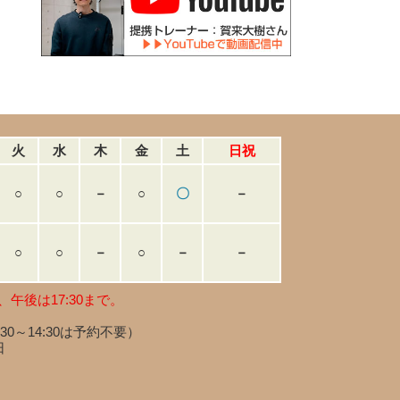
火
水
木
金
土
日祝
○
○
－
○
〇
－
○
○
－
○
－
－
、午後は17:30まで。
:30～14:30は予約不要）
日