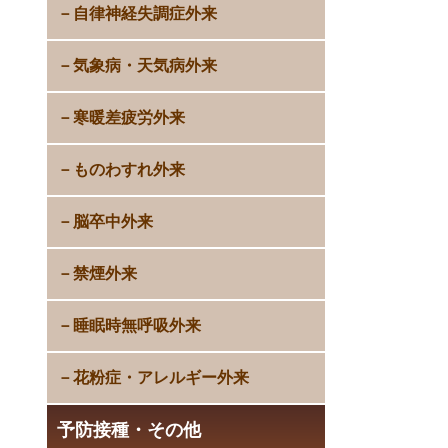
自律神経失調症外来
気象病・天気病外来
寒暖差疲労外来
ものわすれ外来
脳卒中外来
禁煙外来
睡眠時無呼吸外来
花粉症・アレルギー外来
予防接種・その他