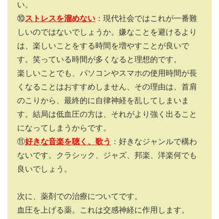
い。
⑩
ストレスを溜めない
：現代社会ではこれが一番難
しいのではないでしょうか。嫌なことを避けるより
は、楽しいことをする時間を増やすことが良いで
す。笑っている時間が多くなると理想的です。
楽しいことでも、パソコンやスマホの使用時間が長
くなることはおすすめしません、その理由は、首肩
のこりから、最終的に自律神経を乱してしまいま
す。結局は低血圧の方は、それがより強く出ること
になってしまうからです。
⑪
好きな音楽を聴く、歌う
：好きなジャンルで構わ
ないです。クラシック、ジャズ、邦楽、洋楽何でも
良いでしょう。
次に、薬剤での治療についてです。
血圧を上げる薬。これは交感神経に作用します。