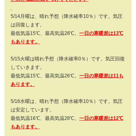
5/14
月曜は、晴れ予想（降水確率
10
％）です。気圧
は回復します。
最低気温
15
℃、最高気温
28
℃。
一日の寒暖差は
13
℃
もあります。
5/15
火曜は晴れ予想（降水確率
0
％）です。気圧回復
していきます。
最低気温
15
℃、最高気温
26
℃。
一日の寒暖差は
11
も
あります。
5/16
水曜は、晴れ予想（降水確率
10
％）です。気圧
は安定しています。
最低気温
16
℃、最高気温
28
℃。
一日の寒暖差は
12
℃
もあります。