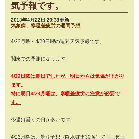
気予報です。
2018年4月22日 20:38更新
気象病、寒暖差疲労の週間予想
4/23月曜～4/29日曜の週間天気予報です。
関東での予測になります。
4/22日曜は夏日でしたが、明日からは気温が下がり
ます。
特に明日4/23月曜は、寒暖差疲労に注意が必要で
す。
今週は曇りの日が多いです。
4/23月曜は、曇り予想（降水確率30％）です。気圧