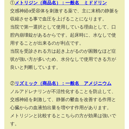
①
メトリジン（商品名）：一般名 ミドドリン
交感神経α受容体を刺激する薬で、主に末梢の静脈を
収縮させる事で血圧を上げることになります。
当院で第一選択として使用している理由として、口
腔内崩壊錠があるからです。起床時に、水なしで使
用することが出来るのが利点です。
当院を受診される方は起き上がるのが困難なほど症
状が強い方が多いため、水分なしで使用できる方が
良いと判断しています。
②
リズミック（商品名）：一般名 アメジニウム
ノルアドレナリンが不活性化することを防止して、
交感神経を刺激して、静脈の鬱血を改善する作用と
心臓からの血液拍出量を増やす作用があります。
メトリジンと比較するとこちらの方が効果は強いで
す。