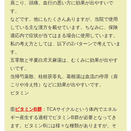
肩こり、頭痛、血行の悪い方に効果が出やすいで
す。
などです。他にもたくさんありますが、当院で使用
している主な漢方を載せています。ちなみに、保険
適応内で症状が当てはまる場合に使用しています。
私の考え方としては、以下の2パターンで考えていま
す。
五零散と半夏白朮天麻湯は、むくみに効果が出やす
いです。
当帰芍薬散、桂枝茯苓丸、葛根湯は血流の停滞（肩
こりや冷え性）などに効果が出やすいです。
ビタミン
⑧
ビタミンB群
：TCAサイクルという体内でエネル
ギー産生する過程でビタミンB群が必要となってき
ます。ビタミンBには様々な種類がありますが、そ