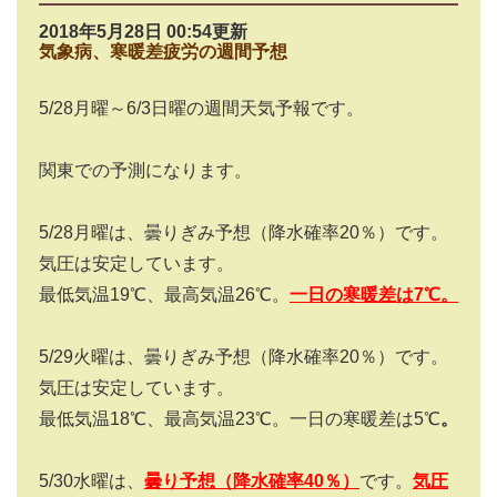
2018年5月28日 00:54更新
気象病、寒暖差疲労の週間予想
5/28月曜～6/3日曜の週間天気予報です。
関東での予測になります。
5/28月曜は、曇りぎみ予想（降水確率20％）です。
気圧は安定しています。
最低気温19℃、最高気温26℃。
一日の寒暖差は
7
℃。
5/29火曜は、曇りぎみ予想（降水確率20％）です。
気圧は安定しています。
最低気温18℃、最高気温23℃。一日の寒暖差は5℃
。
5/30水曜は、
曇り
予想（降水確率
40
％）
です。
気圧