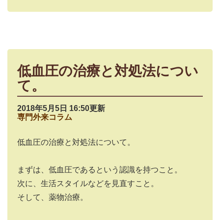
低血圧の治療と対処法につい
て。
2018年5月5日 16:50更新
専門外来コラム
低血圧の治療と対処法について。
まずは、低血圧であるという認識を持つこと。
次に、生活スタイルなどを見直すこと。
そして、薬物治療。