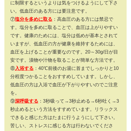
に制限するというよりは気をつけるようにして下さ
い。低血圧のある方には要注意です。
⑦
塩分を多めに取る
：高血圧のある方には禁忌で
す。塩分を多めに取ることで、血圧は上がりやすい
です。健康のためには、塩分は低めが基本とされて
いますが、低血圧の方が健康を維持するためには、
血圧を上げることが重要なのです。20～30g/日が目
安です。漬物や汁物を取ることが簡単な方法です。
⑧
入浴する
：40℃前後のお湯に首までしっかりと10
分程度つかることをおすすめしています。しかし、
低血圧の方は入浴で血圧が下がりやすいのでご注意
を。
⑨
深呼吸する
：3秒吸って→3秒止める→6秒吐く→3
秒止めるという方法をすすめています。リラックス
できると感じた方はたまに行うようにして下さい。
苦しい、ストレスに感じる方は行わないでくださ