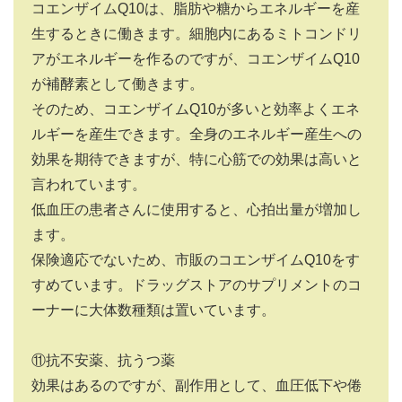
コエンザイムQ10は、脂肪や糖からエネルギーを産
生するときに働きます。細胞内にあるミトコンドリ
アがエネルギーを作るのですが、コエンザイムQ10
が補酵素として働きます。
そのため、コエンザイムQ10が多いと効率よくエネ
ルギーを産生できます。全身のエネルギー産生への
効果を期待できますが、特に心筋での効果は高いと
言われています。
低血圧の患者さんに使用すると、心拍出量が増加し
ます。
保険適応でないため、市販のコエンザイムQ10をす
すめています。ドラッグストアのサプリメントのコ
ーナーに大体数種類は置いています。
⑪抗不安薬、抗うつ薬
効果はあるのですが、副作用として、血圧低下や倦