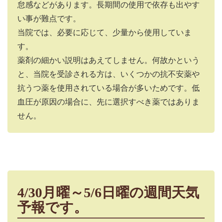
怠感などがあります。長期間の使用で依存も出やす
い事が難点です。
当院では、必要に応じて、少量から使用していま
す。
薬剤の細かい説明はあえてしません。何故かという
と、当院を受診される方は、いくつかの抗不安薬や
抗うつ薬を使用されている場合が多いためです。低
血圧が原因の場合に、先に選択すべき薬ではありま
せん。
4/30月曜～5/6日曜の週間天気
予報です。