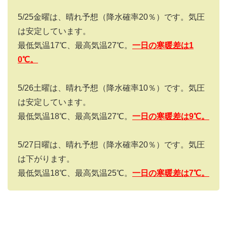
5/25金曜は、晴れ予想（降水確率20％）です。気圧
は安定しています。
最低気温17℃、最高気温27℃。
一日の寒暖差は
1
0
℃。
5/26土曜は、晴れ予想（降水確率10％）です。気圧
は安定しています。
最低気温18℃、最高気温27℃。
一日の寒暖差は
9
℃。
5/27日曜は、晴れ予想（降水確率20％）です。気圧
は下がります。
最低気温18℃、最高気温25℃。
一日の寒暖差は7℃。