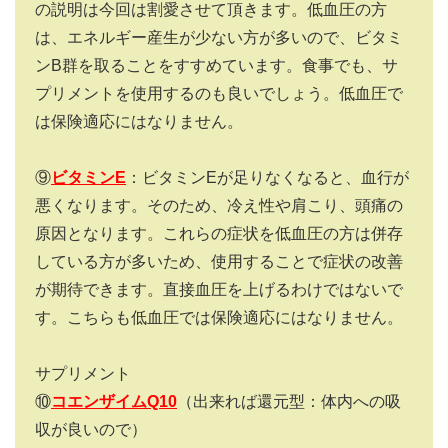
の説明は今回は割愛させて頂きます。低血圧の方
は、エネルギー産生が少ない方が多いので、ビタミ
ンB群を取ることをすすめています。食事でも、サ
プリメントを使用するのも良いでしょう。低血圧で
は保険適応にはなりません。
⑨
ビタミンE
：ビタミンEが足りなくなると、血行が
悪くなります。そのため、冷え性や肩こり、頭痛の
原因となります。これらの症状を低血圧の方は併存
している方が多いため、使用することで症状の改善
が期待できます。直接血圧を上げるわけではないで
す。こちらも低血圧では保険適応にはなりません。
サプリメント
⑩
コエンザイムQ10
（出来れば還元型：体内への吸
収が良いので）