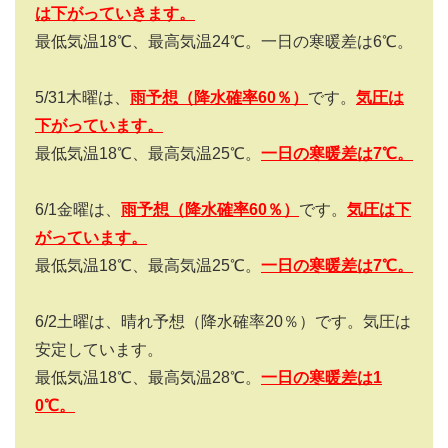
は下がっていきます。
最低気温18℃、最高気温24℃。一日の寒暖差は6℃。
5/31木曜は、
雨
予想（降水確率
6
0％）
です。
気圧は
下がっています
。
最低気温18℃、最高気温25℃。
一日の寒暖差は
7
℃。
6/1金曜は、
雨
予想（降水確率
6
0％）
です。
気圧は
下
がっています
。
最低気温18℃、最高気温25℃。
一日の寒暖差は
7
℃。
6/2土曜は、晴れ予想（降水確率20％）です。気圧は
安定しています。
最低気温18℃、最高気温28℃。
一日の寒暖差は
1
0
℃。