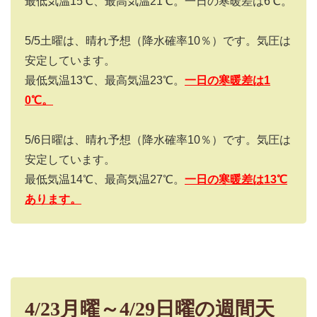
最低気温15℃、最高気温21℃。一日の寒暖差は6℃。
5/5土曜は、晴れ予想（降水確率10％）です。気圧は
安定しています。
最低気温13℃、最高気温23℃。
一日の寒暖差は
1
0
℃
。
5/6日曜は、晴れ予想（降水確率10％）です。気圧は
安定しています。
最低気温14℃、最高気温27℃。
一日の寒暖差は
13
℃
あります
。
4/23月曜～4/29日曜の週間天