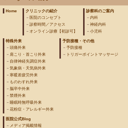
Home
クリニックの紹介
診察科のご案内
医院のコンセプト
内科
診察時間／アクセス
神経内科
オンライン診療【初診可】
小児科
特殊外来
予防接種・その他
頭痛外来
予防接種
肩こり・首こり外来
トリガーポイントマッサージ
自律神経失調症外来
気象病・天気病外来
寒暖差疲労外来
ものわすれ外来
脳卒中外来
禁煙外来
睡眠時無呼吸外来
花粉症・アレルギー外来
医院公式Blog
メディア掲載情報