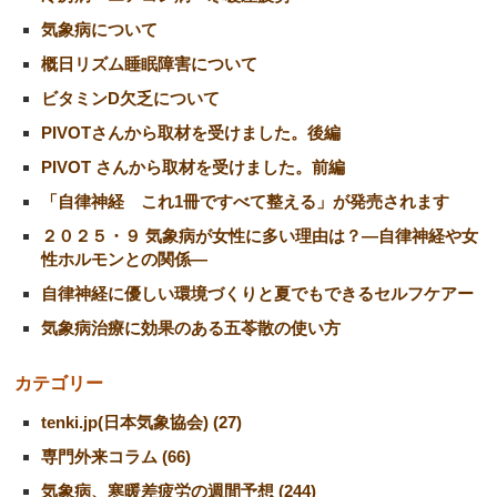
気象病について
概日リズム睡眠障害について
ビタミンD欠乏について
PIVOTさんから取材を受けました。後編
PIVOT さんから取材を受けました。前編
「自律神経 これ1冊ですべて整える」が発売されます
２０２５・９ 気象病が女性に多い理由は？―自律神経や女
性ホルモンとの関係―
自律神経に優しい環境づくりと夏でもできるセルフケアー
気象病治療に効果のある五苓散の使い方
カテゴリー
tenki.jp(日本気象協会) (27)
専門外来コラム (66)
気象病、寒暖差疲労の週間予想 (244)