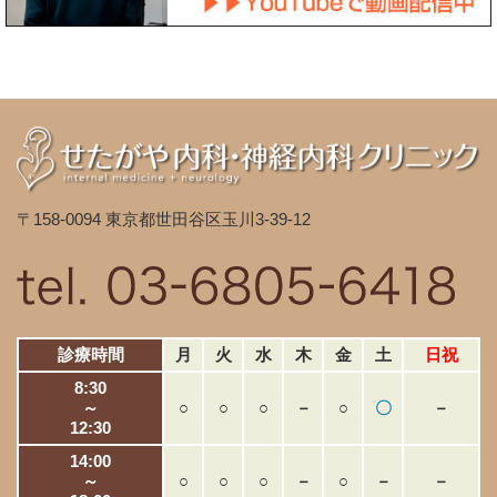
〒158-0094 東京都世田谷区玉川3-39-12
診療時間
月
火
水
木
金
土
日祝
8:30
～
○
○
○
－
○
〇
－
12:30
14:00
～
○
○
○
－
○
－
－