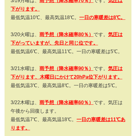
3/19月曜は、
雨
予想（
降水確率
70
％）
です。
気圧は
下がります。
最低気温10℃、最高気温18℃。
一日の寒暖差は
8
℃。
3/20火曜は、
雨
予想（
降水確率
80
％）
です。
気圧は
下がっていますが、先日と同じ位です。
最低気温6℃、最高気温11℃。一日の寒暖差は5℃。
3/21水曜は、
雨
予想（
降水確率
90
％）
です。
気圧は
下がります、木曜日にかけて20hPa位下がります。
最低気温3℃、最高気温8℃。一日の寒暖差は5℃。
3/22木曜は、
雨
予想（
降水確率
60
％）
です。気圧は
午後から回復します。
最低気温7℃、最高気温18℃。
一日の寒暖差は
11
℃
あ
ります
。