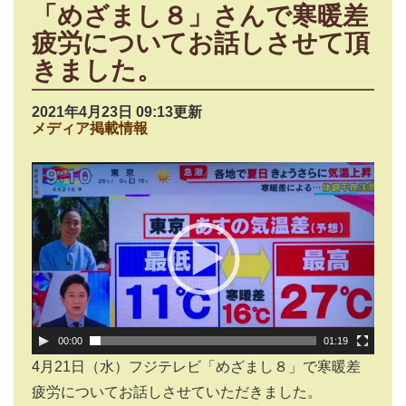
「めざまし８」さんで寒暖差
疲労についてお話しさせて頂
きました。
2021年4月23日 09:13更新
メディア掲載情報
動
画
プ
レ
ー
ヤ
ー
00:00
01:19
4月21日（水）フジテレビ「めざまし８」で寒暖差
疲労についてお話しさせていただきました。