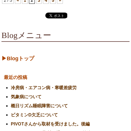
2 / 5
«
1
2
3
4
5
»
Blogメニュー
▶Blogトップ
最近の投稿
冷房病・エアコン病・寒暖差疲労
気象病について
概日リズム睡眠障害について
ビタミンD欠乏について
PIVOTさんから取材を受けました。後編