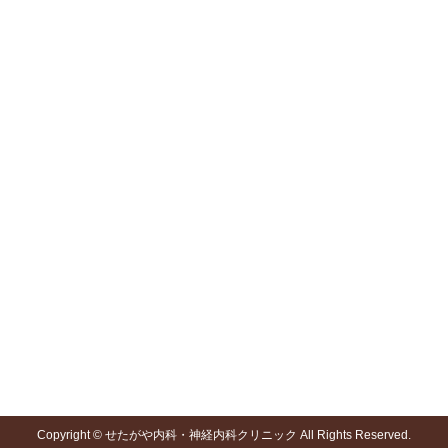
頭痛外来
予防接種
肩こり・首こり外来
トリガーポイントマッサージ
自律神経失調症外来
気象病・天気病外来
寒暖差疲労外来
ものわすれ外来
脳卒中外来
禁煙外来
睡眠時無呼吸外来
花粉症・アレルギー外来
医院公式Blog
メディア掲載情報
専門外来コラム
tenki.jp(日本気象協会)
気象病、寒暖差疲労の週間予想
その他
Copyright © せたがや内科・神経内科クリニック All Rights Reserved.