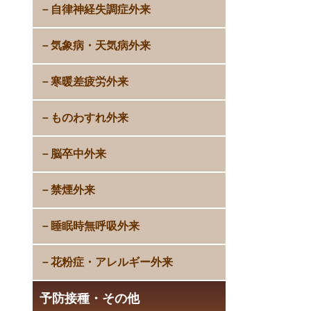
自律神経失調症外来
気象病・天気病外来
寒暖差疲労外来
ものわすれ外来
脳卒中外来
禁煙外来
睡眠時無呼吸外来
花粉症・アレルギー外来
予防接種・その他