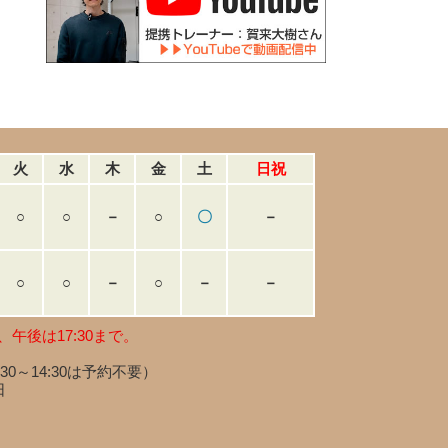
火
水
木
金
土
日祝
○
○
－
○
〇
－
○
○
－
○
－
－
、午後は17:30まで。
:30～14:30は予約不要）
日