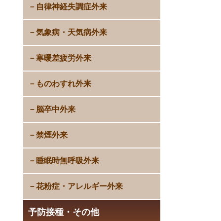
自律神経失調症外来
気象病・天気病外来
寒暖差疲労外来
ものわすれ外来
脳卒中外来
禁煙外来
睡眠時無呼吸外来
花粉症・アレルギー外来
予防接種・その他