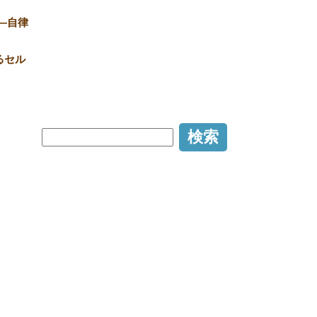
―自律
るセル