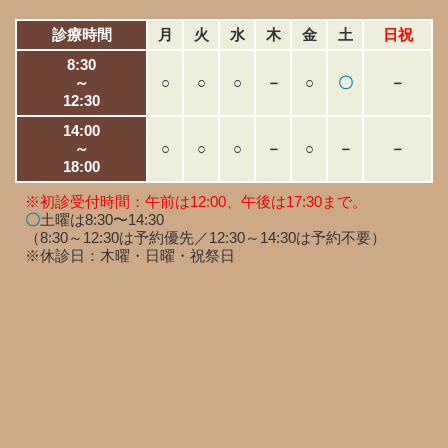
診療時間
月
火
水
木
金
土
日祝
8:30
～
○
○
○
－
○
〇
－
12:30
14:00
～
○
○
○
－
○
－
－
18:00
※初診受付時間：午前は12:00、午後は17:30まで。
〇
土曜は8:30〜14:30
（8:30～12:30は予約優先／12:30～14:30は予約不要）
※休診日：木曜・日曜・祝祭日