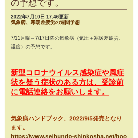
の予想です。
2022年7月10日 17:46更新
気象病、寒暖差疲労の週間予想
7/11
月曜～
7/17
日曜の気象病（気圧＋寒暖差疲労、
湿度）の予想です。
新型コロナウイルス感染症や風症
状を疑う症状のある方は、受診前
に電話連絡をお願いします。
気象病ハンドブック、
2022/9/5
発売となり
ます。
https://www.seibundo-shinkosha.net/boo