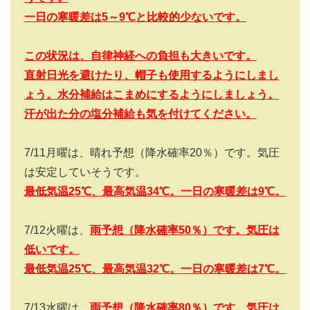
一日の寒暖差は5
～9
℃と比較的少ないです。
この状況は、自律神経への負担も大きいです。
直射日光を避けたり、帽子も使用するようにしまし
ょう。水分補給はこまめにするようにしましょう。
汗が出た分の塩分補給も気を付けてください。
7/11
月曜は、晴れ予想（降水確率
20
％）です。気圧
は安定していそうです。
最低気温25
℃、最高気温34
℃。一日の寒暖差は9
℃。
7/12
火曜は、
雨予想（降水確率
50
％）です。気圧は
低いです。
最低気温25
℃、最高気温32
℃。一日の寒暖差は7
℃。
7/13
水曜は、
雨予想（降水確率
80
％）です。気圧は