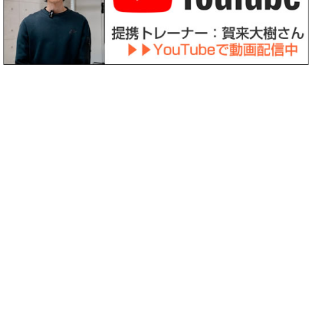
〒158-0094 東京都世田谷区玉川3-39-12
診療時間
月
火
水
木
金
土
日祝
8:30
～
○
○
○
－
○
〇
－