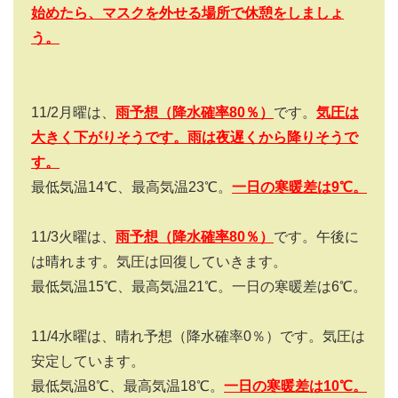
始めたら、マスクを外せる場所で休憩をしましょ
う。
11/2
月曜は、
雨予想（降水確率
80
％）
です。
気圧は
大きく下がりそうです。雨は夜遅くから降りそうで
す。
最低気温
14
℃、最高気温
23
℃。
一日の寒暖差は
9
℃。
11/3
火曜は、
雨予想（降水確率
80
％）
です。午後に
は晴れます。気圧は回復していきます。
最低気温
15
℃、最高気温
21
℃。一日の寒暖差は
6
℃。
11/4
水曜は、晴れ予想（降水確率
0
％）です。気圧は
安定しています。
最低気温
8
℃、最高気温
18
℃。
一日の寒暖差は
10
℃。