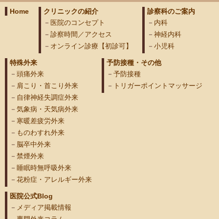
Home
クリニックの紹介
診察科のご案内
医院のコンセプト
内科
診察時間／アクセス
神経内科
オンライン診療【初診可】
小児科
特殊外来
予防接種・その他
頭痛外来
予防接種
肩こり・首こり外来
トリガーポイントマッサージ
自律神経失調症外来
気象病・天気病外来
寒暖差疲労外来
ものわすれ外来
脳卒中外来
禁煙外来
睡眠時無呼吸外来
花粉症・アレルギー外来
医院公式Blog
メディア掲載情報
専門外来コラム