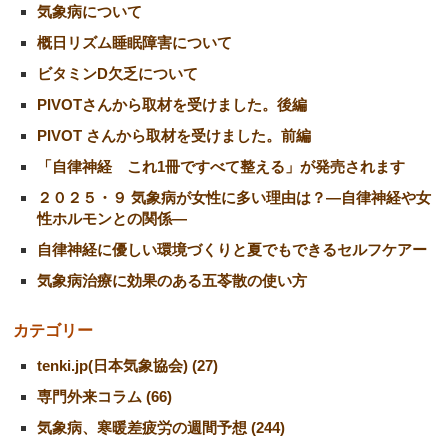
気象病について
概日リズム睡眠障害について
ビタミンD欠乏について
PIVOTさんから取材を受けました。後編
PIVOT さんから取材を受けました。前編
「自律神経 これ1冊ですべて整える」が発売されます
２０２５・９ 気象病が女性に多い理由は？―自律神経や女
性ホルモンとの関係―
自律神経に優しい環境づくりと夏でもできるセルフケアー
気象病治療に効果のある五苓散の使い方
カテゴリー
tenki.jp(日本気象協会) (27)
専門外来コラム (66)
気象病、寒暖差疲労の週間予想 (244)