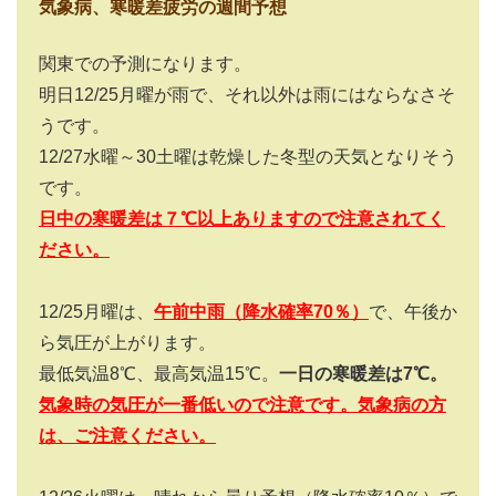
気象病、寒暖差疲労の週間予想
関東での予測になります。
明日12/25月曜が雨で、それ以外は雨にはならなさそ
うです。
12/27水曜～30土曜は乾燥した冬型の天気となりそう
です。
日中の寒暖差は７℃以上ありますので注意されてく
ださい。
12/25月曜は、
午前中雨（降水確率70％）
で、午後か
ら気圧が上がります。
最低気温8℃、最高気温15℃。
一日の寒暖差は7℃。
気象時の気圧が一番低いので注意です。気象病の方
は、ご注意ください。