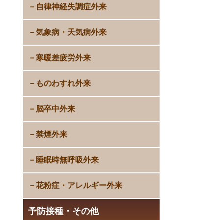
自律神経失調症外来
気象病・天気病外来
寒暖差疲労外来
ものわすれ外来
脳卒中外来
禁煙外来
睡眠時無呼吸外来
花粉症・アレルギー外来
予防接種・その他