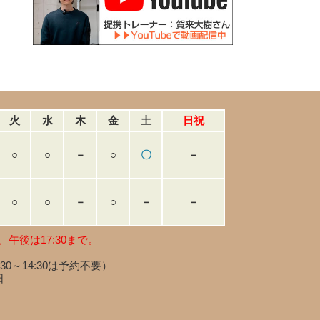
火
水
木
金
土
日祝
○
○
－
○
〇
－
○
○
－
○
－
－
、午後は17:30まで。
:30～14:30は予約不要）
日