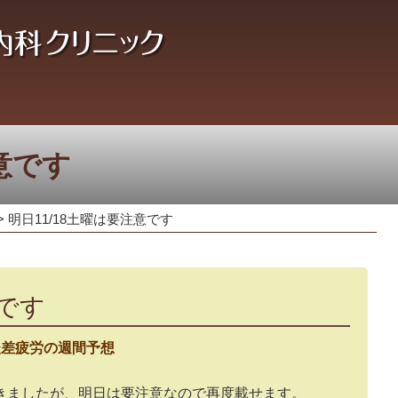
注意です
>
明日11/18土曜は要注意です
意です
暖差疲労の週間予想
きましたが、明日は要注意なので再度載せます。