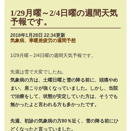
1/29月曜～2/4日曜の週間天気
予報です。
2018年1月28日 22:34更新
気象病、寒暖差疲労の週間予想
1/29月曜～2/4日曜の週間天気予報です。
先週は雪で大変でしたね。
気象病の方は、土曜日曜と雪の降る前に、頭痛やめ
まい、肩こりが強くなっていました。しかし、当院
で治療をして、状態が安定していた方は、そうでも
無かったよと言われる方も多かったです。
先週、初診の気象病の方80％近く、雪の降る前にひ
どくなったと言っていました。