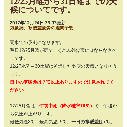
12/25月曜から31日曜までの天
候についてです。
2017年12月24日 23:03更新
気象病、寒暖差疲労の週間予想
関東での予測になります。
明日12/25月曜が雨で、それ以外は雨にはならなさそ
うです。
12/27水曜～30土曜は乾燥した冬型の天気となりそう
です。
日中の寒暖差は７℃以上ありますので注意されてく
ださい。
12/25月曜は、
午前中雨（降水確率70％）
で、午後か
ら気圧が上がります。
最低気温8℃、最高気温15℃。
一日の寒暖差は7℃。