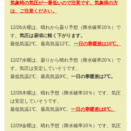
気象時の気圧が一番低いので注意です。気象病の方
は、ご注意ください。
12/26火曜は、晴れから曇り予想（降水確率10％）で
す。
気圧は昼頃に軽く下がります。
最低気温2℃、最高気温12℃。
一日の寒暖差は10℃。
12/27水曜は、曇りから晴れ予想（降水確率20％）で
す。気圧は安定していそうです。
最低気温2℃、最高気温9℃。
一日の寒暖差は7℃。
12/28木曜は、晴れ予想（降水確率10％）です。気圧
は安定していそうです。
最低気温1℃、最高気温9℃。
一日の寒暖差は8℃。
12/29金曜は、晴れ予想（降水確率10％）です。気圧