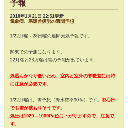
予報
2018年1月21日 22:51更新
気象病、寒暖差疲労の週間予想
1/22月曜～28日曜の週間天気予報です。
関東での予測になります。
22月曜と23火曜は雪の予測が出ています。
気温もかなり低いため、室内と室外の寒暖差には特
に注意が必要です。
1/22月曜は、雪予想（降水確率90％）です。
都心部
でも雪が積もりそうです。
気圧は1020→1000Pa位に下がりますので、注意で
す。