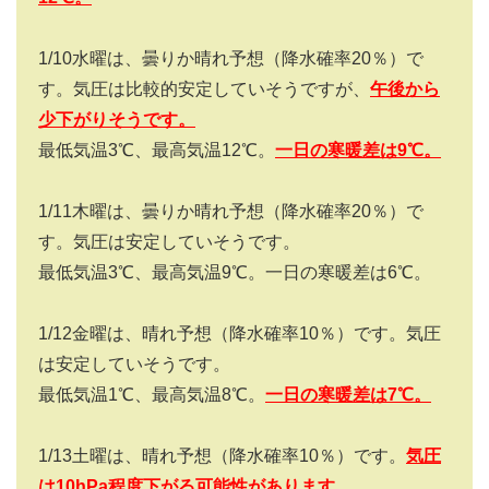
1/10
水曜は、曇りか晴れ予想（降水確率
20
％）で
す。気圧は比較的安定していそうですが、
午後から
少下がりそうです。
最低気温
3
℃、最高気温
12
℃。
一日の寒暖差は
9
℃。
1/11
木曜は、曇りか晴れ予想（降水確率
20
％）で
す。気圧は安定していそうです。
最低気温
3
℃、最高気温
9
℃。一日の寒暖差は6℃。
1/12
金曜は、晴れ予想（降水確率10％）です。気圧
は安定していそうです。
最低気温
1
℃、最高気温
8
℃。
一日の寒暖差は
7
℃。
1/13
土曜は、晴れ予想（降水確率
10
％）です。
気圧
は
10hPa
程度下がる可能性があります。