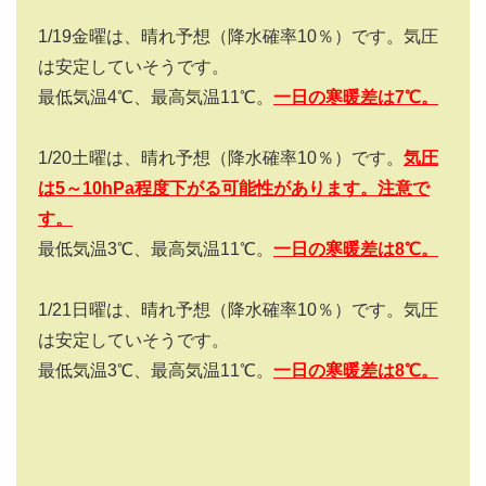
1/19
金曜は、晴れ予想（降水確率10％）です。気圧
は安定していそうです。
最低気温
4
℃、最高気温
11
℃。
一日の寒暖差は
7
℃。
1/20
土曜は、晴れ予想（降水確率
10
％）です。
気圧
は
5
～10hPa
程度下がる可能性があります。注意で
す。
最低気温
3
℃、最高気温
11
℃。
一日の寒暖差は
8
℃。
1/21
日曜は、晴れ予想（降水確率
10
％）です。気圧
は安定していそうです。
最低気温
3
℃、最高気温
11
℃。
一日の寒暖差は
8
℃。