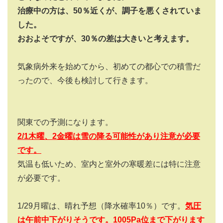
治療中の方は、50％近くが、調子を悪くされていま
した。
おおよそですが、30％の差は大きいと考えます。
気象病外来を始めてから、初めての都心での積雪だ
ったので、今後も検討して行きます。
関東での予測になります。
2/1木曜、2金曜は雪の降る可能性があり注意が必要
です。
気温も低いため、室内と室外の寒暖差には特に注意
が必要です。
1/29月曜は、晴れ予想（降水確率10％）です。
気圧
は午前中下がりそうです。1005Pa位まで下がります