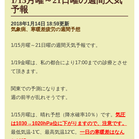
1/15月曜～21日曜の週間天気
予報
2018年1月14日 18:59更新
気象病、寒暖差疲労の週間予想
1/15
月曜～
21
日曜の週間天気予報です。
1/19金曜は、私の都合により17:00までの診療とさせ
て頂きます。
関東での予測になります。
週の前半が乱れそうです。
1/15
月曜は、晴れ予想（降水確率
10
％）です。
気圧
は1030
→1020hPa
位に下がりますので、注意です。
最低気温
-1
℃、最高気温
12
℃。
一日の寒暖差はなん