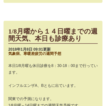
1/8月曜から１４日曜までの週
間天気、本日も診療あり
2018年1月8日 09:01更新
気象病、寒暖差疲労の週間予想
本日1/8月曜も休日診療を
8
：
30-18
：
00
まで行ってい
ます。
インフルエンザA、Bともに出ています。
関東での予測になります。
1/8
月曜～
14
日曜までの週間天気予報です。