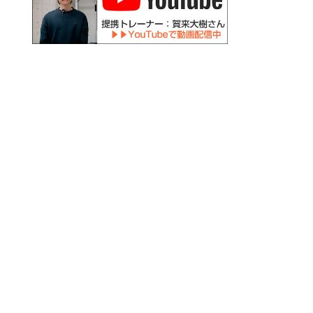
火
水
木
金
土
日祝
○
○
－
○
〇
－
○
○
－
○
－
－
、午後は17:30まで。
:30～14:30は予約不要）
日