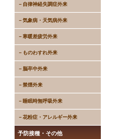
自律神経失調症外来
気象病・天気病外来
寒暖差疲労外来
ものわすれ外来
脳卒中外来
禁煙外来
睡眠時無呼吸外来
花粉症・アレルギー外来
予防接種・その他