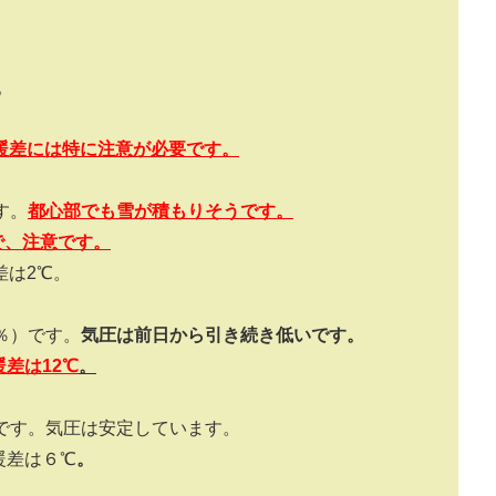
。
暖差には特に注意が必要です。
す。
都心部でも雪が積もりそうです。
ので、注意です。
差は2℃。
0％）です。
気圧
は前日から引き続き低いです
。
差は12℃
。
）です。気圧は安定しています。
暖差は６℃
。