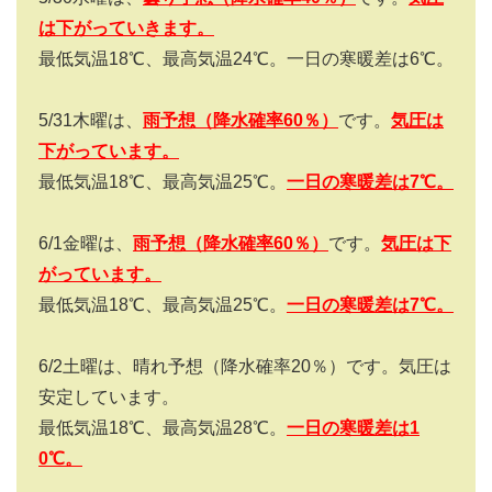
は下がっていきます。
最低気温18℃、最高気温24℃。一日の寒暖差は6℃。
5/31木曜は、
雨
予想（降水確率
6
0％）
です。
気圧は
下がっています
。
最低気温18℃、最高気温25℃。
一日の寒暖差は
7
℃。
6/1金曜は、
雨
予想（降水確率
6
0％）
です。
気圧は
下
がっています
。
最低気温18℃、最高気温25℃。
一日の寒暖差は
7
℃。
6/2土曜は、晴れ予想（降水確率20％）です。気圧は
安定しています。
最低気温18℃、最高気温28℃。
一日の寒暖差は
1
0
℃。