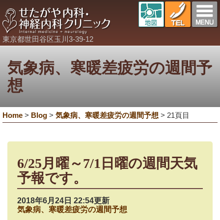
東京都世田谷区玉川3-39-12
気象病、寒暖差疲労の週間予
想
Home
>
Blog
>
気象病、寒暖差疲労の週間予想
>
21頁目
6/25月曜～7/1日曜の週間天気
予報です。
2018年6月24日 22:54更新
気象病、寒暖差疲労の週間予想