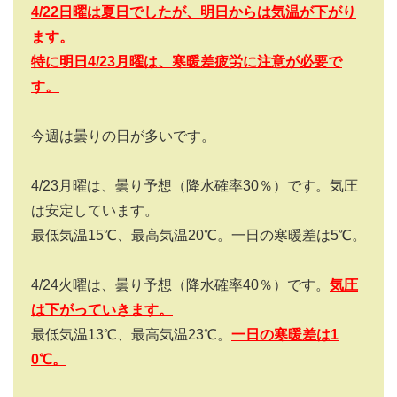
4/22日曜は夏日でしたが、明日からは気温が下がり
ます。
特に明日4/23月曜は、寒暖差疲労に注意が必要で
す。
今週は曇りの日が多いです。
4/23月曜は、曇り予想（降水確率30％）です。気圧
は安定しています。
最低気温15℃、最高気温20℃。一日の寒暖差は5℃。
4/24火曜は、曇り予想（降水確率40％）です。
気圧
は下がっていきます。
最低気温13℃、最高気温23℃。
一日の寒暖差は
1
0
℃
。