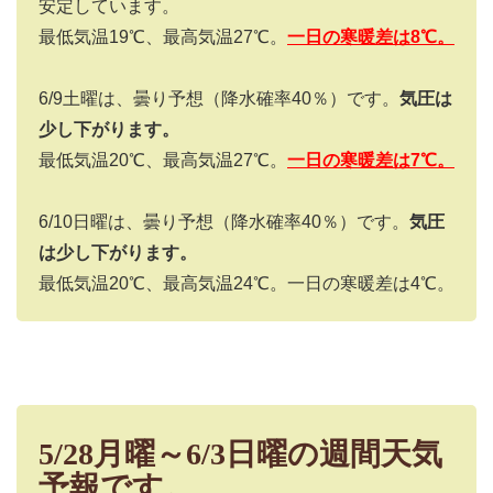
安定しています。
最低気温19℃、最高気温27℃。
一日の寒暖差は
8
℃。
6/9土曜は、曇り予想（降水確率40％）です。
気圧は
少し下がります
。
最低気温20℃、最高気温27℃。
一日の寒暖差は
7
℃。
6/10日曜は、曇り予想（降水確率40％）です。
気圧
は
少し下がります
。
最低気温20℃、最高気温24℃。一日の寒暖差は4℃。
5/28月曜～6/3日曜の週間天気
予報です。