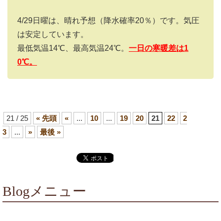
4/29日曜は、晴れ予想（降水確率20％）です。気圧
は安定しています。
最低気温14℃、最高気温24℃。
一日の寒暖差は
1
0
℃
。
21 / 25
« 先頭
«
...
10
...
19
20
21
22
2
3
...
»
最後 »
Blogメニュー