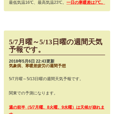
最低気温
16
℃、最高気温
23
℃。
一日の寒暖差は
7
℃。
5/7月曜～5/13日曜の週間天気
予報です。
2018年5月6日 22:43更新
気象病、寒暖差疲労の週間予想
5/7月曜～5/13日曜の週間天気予報です。
関東での予測になります。
週の前半（5/7月曜、8火曜、9水曜）は天候が崩れま