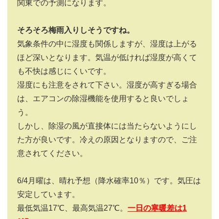
関東での予測になります。
そろそろ梅雨入りしそうですね。
気象条件の中に湿度も関係しますが、湿度は上がる
ほど深いとなります。気温が低ければ湿度が高くて
も不快は感じにくいです。
湿度にも注意をされて下さい。湿度が高すぎる場合
は、エアコンの除湿機能を使用すると良いでしょ
う。
しかし、除湿の風が直接体には当たらないようにし
た方が良いです。冷えの原因となりますので、ご注
意されてください。
6/4月曜は、晴れ予想（降水確率10％）です。気圧は
安定しています。
最低気温17℃、最高気温27℃。
一日の寒暖差は
1