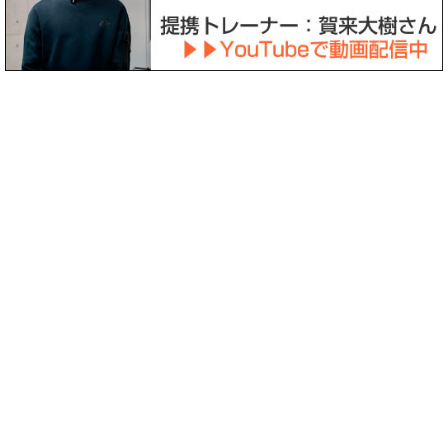
〒158-0094 東京都世田谷区玉川3-39-12
診療時間
月
火
水
木
金
土
日祝
8:30
～
○
○
○
－
○
〇
－
12:30