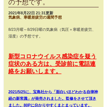
の予想です。
2021年8月22日 21:31更新
気象病、寒暖差疲労の週間予想
8/23
月曜～
8/29
日曜の気象病（気圧＋寒暖差疲労、
湿度）の予想です。
新型コロナウイルス感染症を疑う
症状のある方は、受診前に電話連
絡をお願いします。
2021/5/25
に、宝島社から「面白いほどわかる自律神
経の新常識」が発売されました。監修をさせて頂き
ました。
80P
に分かりやすくまとまっています。