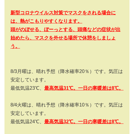
新型コロナウイルス対策でマスクをされる場合に
は、熱がこもりやすくなります。
頭がのぼせる、ぼーっとする、頭痛などの症状が出
始めたら、マスクを外せる場所で休憩をしましょ
う。
8/3
月曜は、晴れ予想（降水確率
20
％）です。気圧は
安定しています。
最低気温
23
℃、
最高気温
31
℃。一日の寒暖差は8
℃。
8/4
火曜は、晴れ予想（降水確率
10
％）です。気圧は
安定しています。
最低気温
24
℃、
最高気温
32
℃。一日の寒暖差は8
℃。