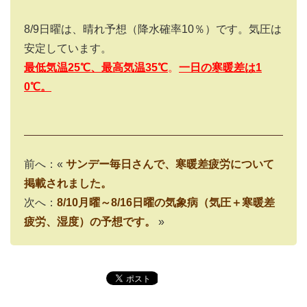
8/9
日曜は、晴れ予想（降水確率
10
％）です。気圧は
安定しています。
最低気温25
℃、最高気温35
℃
。
一日の寒暖差は
1
0
℃。
前へ：«
サンデー毎日さんで、寒暖差疲労について
掲載されました。
次へ：
8/10月曜～8/16日曜の気象病（気圧＋寒暖差
疲労、湿度）の予想です。
»