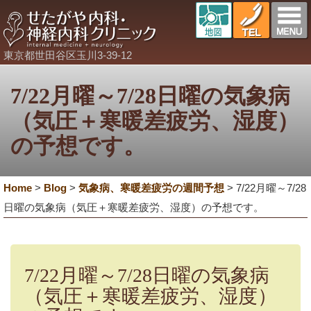
東京都世田谷区玉川3-39-12
7/22月曜～7/28日曜の気象病
（気圧＋寒暖差疲労、湿度）
の予想です。
Home
>
Blog
>
気象病、寒暖差疲労の週間予想
>
7/22月曜～7/28
日曜の気象病（気圧＋寒暖差疲労、湿度）の予想です。
7/22月曜～7/28日曜の気象病
（気圧＋寒暖差疲労、湿度）