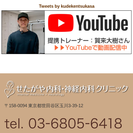
Tweets by kudekentsukasa
〒158-0094 東京都世田谷区玉川3-39-12