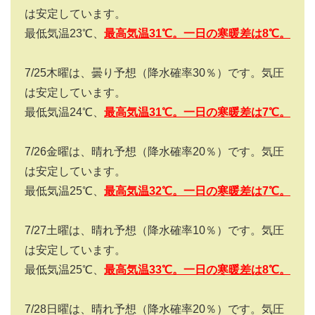
は安定しています。
最低気温23℃、
最高気温
31
℃。一日の寒暖差は
8
℃。
7/25木曜は、曇り予想（降水確率30％）です。気圧
は安定しています。
最低気温24℃、
最高気温
31
℃。一日の寒暖差は
7
℃。
7/26金曜は、晴れ予想（降水確率20％）です。気圧
は安定しています。
最低気温25℃、
最高気温
32
℃。一日の寒暖差は
7
℃。
7/27土曜は、晴れ予想（降水確率10％）です。気圧
は安定しています。
最低気温25℃、
最高気温
33
℃。
一日の寒暖差は
8
℃。
7/28日曜は、晴れ予想（降水確率20％）です。気圧