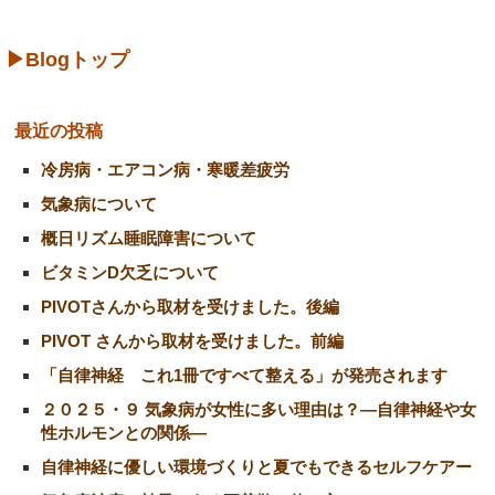
▶Blogトップ
最近の投稿
冷房病・エアコン病・寒暖差疲労
気象病について
概日リズム睡眠障害について
ビタミンD欠乏について
PIVOTさんから取材を受けました。後編
PIVOT さんから取材を受けました。前編
「自律神経 これ1冊ですべて整える」が発売されます
２０２５・９ 気象病が女性に多い理由は？―自律神経や女
性ホルモンとの関係―
自律神経に優しい環境づくりと夏でもできるセルフケアー