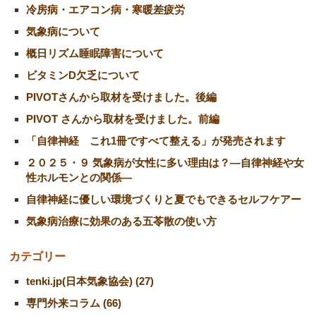
冷房病・エアコン病・寒暖差疲労
気象病について
概日リズム睡眠障害について
ビタミンD欠乏について
PIVOTさんから取材を受けました。後編
PIVOT さんから取材を受けました。前編
「自律神経 これ1冊ですべて整える」が発売されます
２０２５・９ 気象病が女性に多い理由は？―自律神経や女
性ホルモンとの関係―
自律神経に優しい環境づくりと夏でもできるセルフケアー
気象病治療に効果のある五苓散の使い方
カテゴリー
tenki.jp(日本気象協会) (27)
専門外来コラム (66)