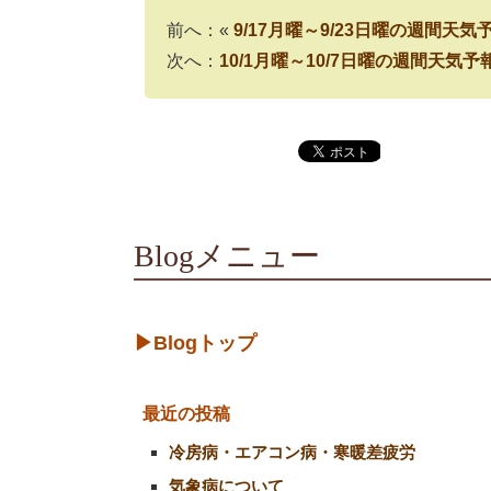
前へ：«
9/17月曜～9/23日曜の週間天
次へ：
10/1月曜～10/7日曜の週間天気
Blogメニュー
▶Blogトップ
最近の投稿
冷房病・エアコン病・寒暖差疲労
気象病について