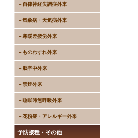
自律神経失調症外来
気象病・天気病外来
寒暖差疲労外来
ものわすれ外来
脳卒中外来
禁煙外来
睡眠時無呼吸外来
花粉症・アレルギー外来
予防接種・その他