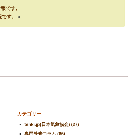
気予報です。
予報です。
»
カテゴリー
tenki.jp(日本気象協会) (27)
専門外来コラム (66)