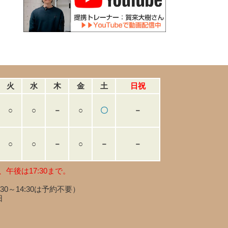
火
水
木
金
土
日祝
○
○
－
○
〇
－
○
○
－
○
－
－
、午後は17:30まで。
:30～14:30は予約不要）
日