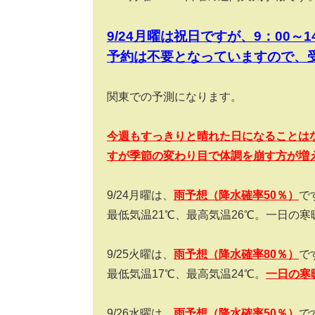
9/24月曜は祝日ですが、9：00
予約は不要となっていますので、
関東での予測になります。
今週もすっきりと晴れた日になることは
すが季節の変わり目で体調を崩す方が増
9/24月曜は、
雨
予想（降水確率
5
0％）
で
最低気温21℃、最高気温26℃。一日の寒
9/25火曜は、
雨
予想（降水確率
8
0％）
で
最低気温17℃、最高気温24℃。
一日の寒
9/26水曜は、
雨
予想（降水確率
5
0％）
で