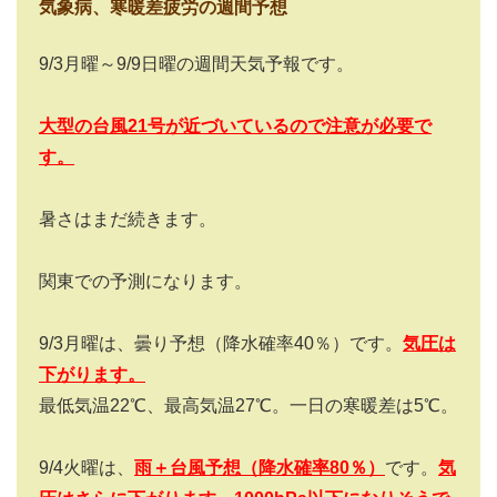
気象病、寒暖差疲労の週間予想
9/3月曜～9/9日曜の週間天気予報です。
大型の台風21号が近づいているので注意が必要で
す。
暑さはまだ続きます。
関東での予測になります。
9/3月曜は、曇り予想（降水確率40％）です。
気圧は
下がります
。
最低気温22℃、最高気温27℃。一日の寒暖差は5℃。
9/4火曜は、
雨＋
台風
予想（降水確率
8
0％）
です。
気