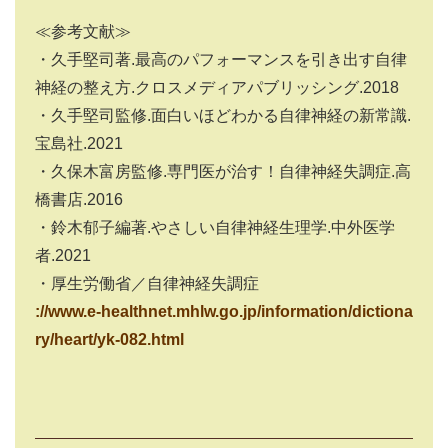
≪参考文献≫
・久手堅司著
.
最高のパフォーマンスを引き出す自律
神経の整え方
.
クロスメディアパブリッシング
.2018
・久手堅司監修
.
面白いほどわかる自律神経の新常識
.
宝島社
.2021
・久保木富房監修
.
専門医が治す！自律神経失調症
.
高
橋書店
.2016
・鈴木郁子編著
.
やさしい自律神経生理学
.
中外医学
者
.2021
・厚生労働省／自律神経失調症
://www.e-healthnet.mhlw.go.jp/information/dictiona
ry/heart/yk-082.html