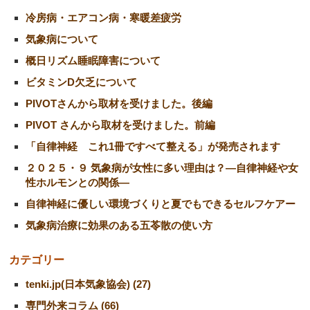
冷房病・エアコン病・寒暖差疲労
気象病について
概日リズム睡眠障害について
ビタミンD欠乏について
PIVOTさんから取材を受けました。後編
PIVOT さんから取材を受けました。前編
「自律神経 これ1冊ですべて整える」が発売されます
２０２５・９ 気象病が女性に多い理由は？―自律神経や女
性ホルモンとの関係―
自律神経に優しい環境づくりと夏でもできるセルフケアー
気象病治療に効果のある五苓散の使い方
カテゴリー
tenki.jp(日本気象協会) (27)
専門外来コラム (66)