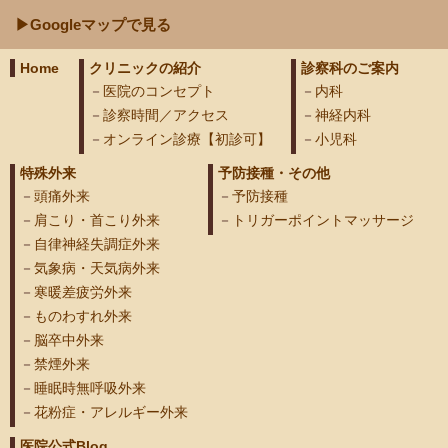
▶Googleマップで見る
Home
クリニックの紹介
診察科のご案内
医院のコンセプト
内科
診察時間／アクセス
神経内科
オンライン診療【初診可】
小児科
特殊外来
予防接種・その他
頭痛外来
予防接種
肩こり・首こり外来
トリガーポイントマッサージ
自律神経失調症外来
気象病・天気病外来
寒暖差疲労外来
ものわすれ外来
脳卒中外来
禁煙外来
睡眠時無呼吸外来
花粉症・アレルギー外来
医院公式Blog