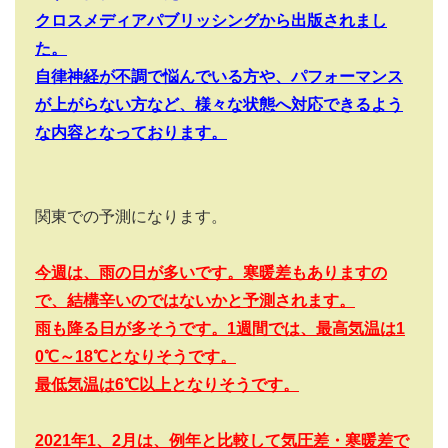
クロスメディアパブリッシングから出版されまし
た。
自律神経が不調で悩んでいる方や、パフォーマンス
が上がらない方など、様々な状態へ対応できるよう
な内容となっております。
関東での予測になります。
今週は、雨の日が多いです。寒暖差もありますの
で、結構辛いのではないかと予測されます。
雨も降る日が多そうです。1
週間では、最高気温は1
0
℃～18
℃となりそうです。
最低気温は6
℃以上となりそうです。
2021
年1
、2
月は、例年と比較して気圧差・寒暖差で