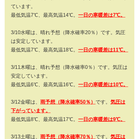
ています。
最低気温
7
℃、最高気温
14
℃。
一日の寒暖差は
7
℃。
3/10
水曜は、晴れ予想（降水確率
20
％）です。気圧
は安定しています。
最低気温
7
℃、最高気温
18
℃。
一日の寒暖差は
11
℃。
3/11
木曜は、晴れ予想（降水確率
0
％）です。気圧は
安定しています。
最低気温
6
℃、最高気温
16
℃。
一日の寒暖差は
10
℃。
3/12
金曜は、
雨予想（降水確率
50
％）
です。
気圧は
下がっています。
最低気温8℃、最高気温17℃。
一日の寒暖差は
9
℃。
3/13
土曜は、
雨予想（降水確率
70
％）
です。
気圧は