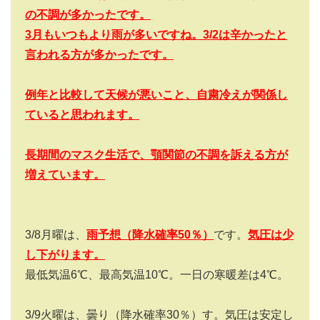
の不調が多かったです。
3
月もいつもより雨が多いですね。3/2
は辛かったと
言われる方が多かったです。
例年と比較して天候が悪いこと、自粛冷えが関係し
ていると思われます。
長期間のマスク生活で、顎関節の不調を訴える方が
増えています。
3/8
月曜は、
雨予想（降水確率
50
％）
です。
気圧は少
し下がります。
最低気温
6
℃、最高気温
10
℃。一日の寒暖差は
4
℃。
3/9
火曜は、曇り（降水確率
30
％）す。気圧は安定し