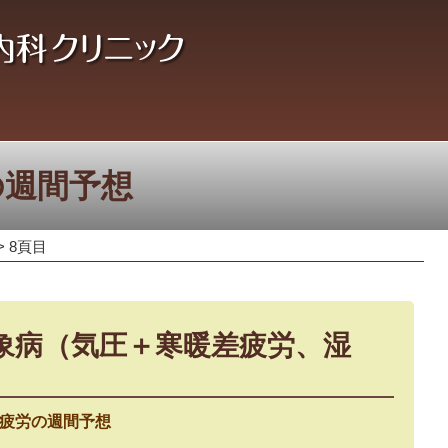
の週間予想
>
8頁目
の気象病（気圧＋寒暖差疲労、湿
疲労の週間予想