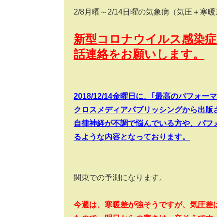
2/8
月曜～
2/14
日曜の気象病（気圧＋寒暖
新型コロナウイルス感染症
話連絡をお願いします。
2018/12/14
金曜日に、｢最高のパフォー
クロスメディアパブリッシングから出版
自律神経が不調で悩んでいる方や、パフ
るような内容となっております。
関東での予測になります。
今週は、寒暖差が強そうですが、気圧差