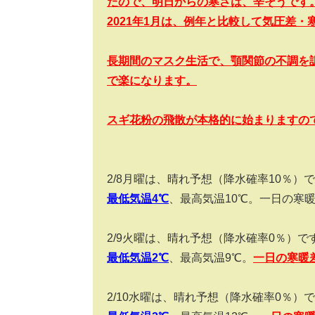
たので、明日からの寒さは、辛そうです
2021
年1
月は、例年と比較して気圧差・
長期間のマスク生活で、顎関節の不調を
で楽になります。
スギ花粉の飛散が本格的に始まりますの
2/8
月曜は、晴れ予想（降水確率
10
％）で
最低気温4
℃
、最高気温
10
℃。一日の寒
2/9
火曜は、晴れ予想（降水確率
0
％）で
最低気温2
℃
、最高気温
9
℃。
一日の寒暖
2/10
水曜は、晴れ予想（降水確率
0
％）で