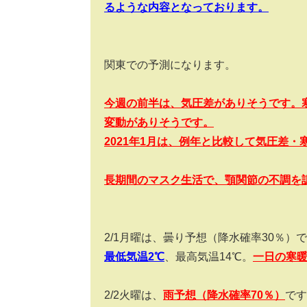
るような内容となっております。
関東での予測になります。
今週の前半は、気圧差がありそうです。
変動がありそうです。
2021
年1
月は、例年と比較して気圧差・
長期間のマスク生活で、顎関節の不調を
2/1
月曜は、曇り予想（降水確率
30
％）で
最低気温2
℃
、最高気温
14
℃。
一日の寒
2/2
火曜は、
雨予想（降水確率
70
％）
です