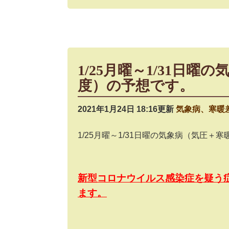
1/25月曜～1/31日
度）の予想です。
2021年1月24日 18:16更新
気象病、寒暖
1/25
月曜～
1/31
日曜の気象病（気圧＋寒
新型コロナウイルス感染症を疑う
ます。