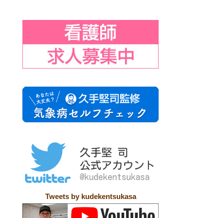
Tweets by kudekentsukasa