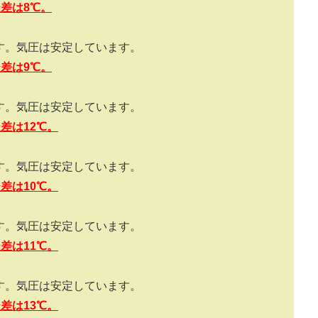
暖差は
8
℃。
す。気圧は安定しています。
暖差は
9
℃。
す。気圧は安定しています。
暖差は
12
℃。
す。気圧は安定しています。
暖差は
10
℃。
す。気圧は安定しています。
差は11
℃。
す。気圧は安定しています。
差は13
℃。