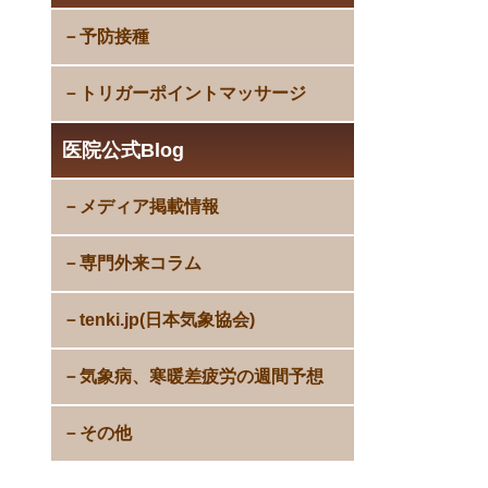
予防接種
トリガーポイントマッサージ
医院公式Blog
メディア掲載情報
専門外来コラム
tenki.jp(日本気象協会)
気象病、寒暖差疲労の週間予想
その他