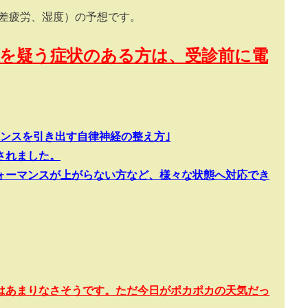
差疲労、湿度）の予想です。
を疑う症状のある方は、受診前に電
マンスを引き出す自律神経の整え方｣
されました。
ォーマンスが上がらない方など、様々な状態へ対応でき
はあまりなさそうです。ただ今日がポカポカの天気だっ