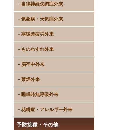
自律神経失調症外来
気象病・天気病外来
寒暖差疲労外来
ものわすれ外来
脳卒中外来
禁煙外来
睡眠時無呼吸外来
花粉症・アレルギー外来
予防接種・その他