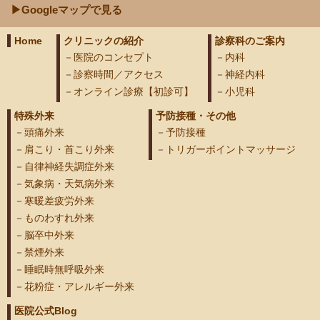
▶Googleマップで見る
Home
クリニックの紹介
診察科のご案内
医院のコンセプト
内科
診察時間／アクセス
神経内科
オンライン診療【初診可】
小児科
特殊外来
予防接種・その他
頭痛外来
予防接種
肩こり・首こり外来
トリガーポイントマッサージ
自律神経失調症外来
気象病・天気病外来
寒暖差疲労外来
ものわすれ外来
脳卒中外来
禁煙外来
睡眠時無呼吸外来
花粉症・アレルギー外来
医院公式Blog