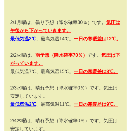
2/1
月曜は、曇り予想（降水確率
30
％）です。
気圧は
午後から下がっていきます。
最低気温2
℃
、最高気温
14
℃。
一日の寒暖差は
12
℃。
2/2
火曜は、
雨予想（降水確率
70
％）
です。
気圧は下
がっています。
最低気温
7
℃、最高気温
15
℃。
一日の寒暖差は
8
℃。
2/3
水曜は、晴れ予想（降水確率
0
％）です。気圧は
安定しています。
最低気温2
℃
、最高気温
11
℃。
一日の寒暖差は
9
℃。
2/4
木曜は、晴れ予想（降水確率
0
％）です。気圧は
安定しています。