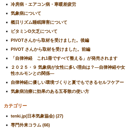
冷房病・エアコン病・寒暖差疲労
気象病について
概日リズム睡眠障害について
ビタミンD欠乏について
PIVOTさんから取材を受けました。後編
PIVOT さんから取材を受けました。前編
「自律神経 これ1冊ですべて整える」が発売されます
２０２５・９ 気象病が女性に多い理由は？―自律神経や女
性ホルモンとの関係―
自律神経に優しい環境づくりと夏でもできるセルフケアー
気象病治療に効果のある五苓散の使い方
カテゴリー
tenki.jp(日本気象協会) (27)
専門外来コラム (66)