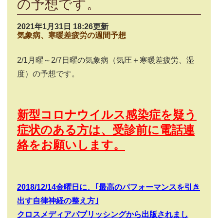
の予想です。
2021年1月31日 18:26更新
気象病、寒暖差疲労の週間予想
2/1
月曜～
2/7
日曜の気象病（気圧＋寒暖差疲労、湿
度）の予想です。
新型コロナウイルス感染症を疑う
症状のある方は、受診前に電話連
絡をお願いします。
2018/12/14
金曜日に、｢最高のパフォーマンスを引き
出す自律神経の整え方｣
クロスメディアパブリッシングから出版されまし