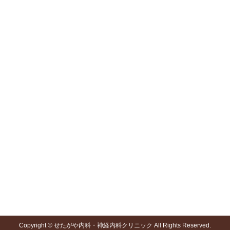
特殊外来
予防接種・その他
頭痛外来
予防接種
肩こり・首こり外来
トリガーポイントマッサージ
自律神経失調症外来
気象病・天気病外来
寒暖差疲労外来
ものわすれ外来
脳卒中外来
禁煙外来
睡眠時無呼吸外来
花粉症・アレルギー外来
医院公式Blog
メディア掲載情報
専門外来コラム
tenki.jp(日本気象協会)
気象病、寒暖差疲労の週間予想
その他
Copyright © せたがや内科・神経内科クリニック All Rights Reserved.