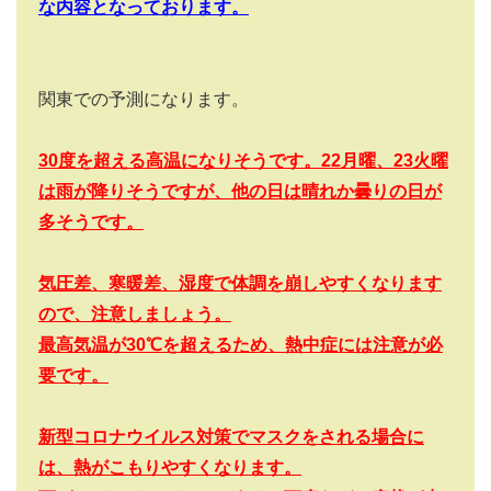
な内容となっております。
関東での予測になります。
30
度を超える高温になりそうです。22
月曜、23
火曜
は雨が降りそうですが、他の日は晴れか曇りの日が
多そうです。
気圧差、寒暖差、湿度で体調を崩しやすくなります
ので、注意しましょう。
最高気温が30
℃を超えるため、熱中症には注意が必
要です。
新型コロナウイルス対策でマスクをされる場合に
は、熱がこもりやすくなります。