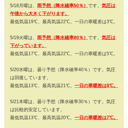
5/18
月曜は、
雨予想（降水確率
50
％）
です。
気圧は
午後から大きく下がります。
最低気温
19
℃、最高気温
22
℃。一日の寒暖差は
3
℃。
5/19
火曜は、
雨予想（降水確率
80
％）
です。
気圧は
下がっています。
最低気温
17
℃、最高気温
22
℃。一日の寒暖差は5℃。
5/20
水曜は、曇り予想（降水確率
40
％）です。気圧
は回復しています。
最低気温
13
℃、最高気温
21
℃。
一日の寒暖差は
8
℃。
5/21
木曜は、曇り予想（降水確率
30
％）です。気圧
は比較的安定しています。
最低気温
13
℃、最高気温
20
℃。
一日の寒暖差は
7
℃。