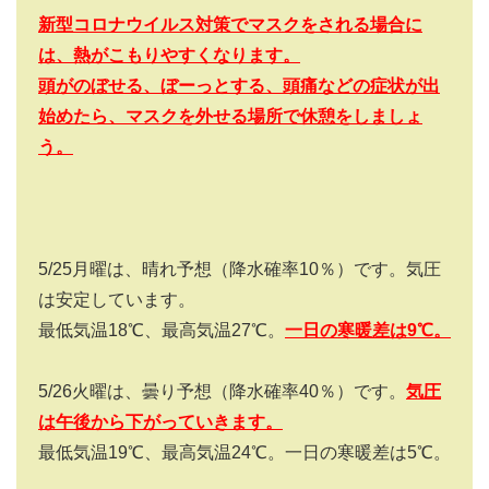
新型コロナウイルス対策でマスクをされる場合に
は、熱がこもりやすくなります。
頭がのぼせる、ぼーっとする、頭痛などの症状が出
始めたら、マスクを外せる場所で休憩をしましょ
う。
5/25
月曜は、晴れ予想（降水確率
10
％）です。気圧
は安定しています。
最低気温
18
℃、最高気温
27
℃。
一日の寒暖差は9℃。
5/26
火曜は、曇り予想（降水確率
40
％）です。
気圧
は午後から下がっていきます。
最低気温
19
℃、最高気温
24
℃。一日の寒暖差は5℃。