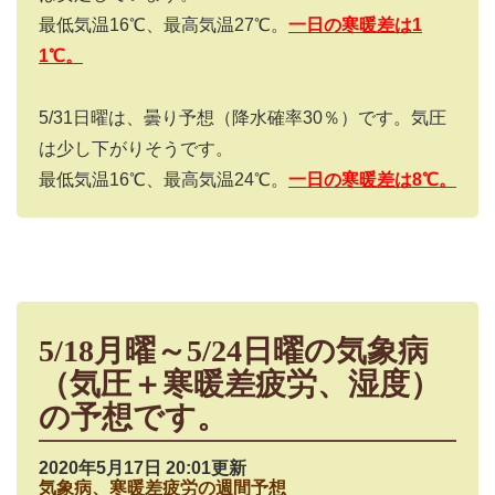
最低気温16℃、最高気温
27
℃。
一日の寒暖差は
1
1
℃。
5/31
日曜は、曇り予想（降水確率
30
％）です。気圧
は少し下がりそうです。
最低気温16℃、最高気温
24
℃。
一日の寒暖差は
8
℃。
5/18月曜～5/24日曜の気象病
（気圧＋寒暖差疲労、湿度）
の予想です。
2020年5月17日 20:01更新
気象病、寒暖差疲労の週間予想