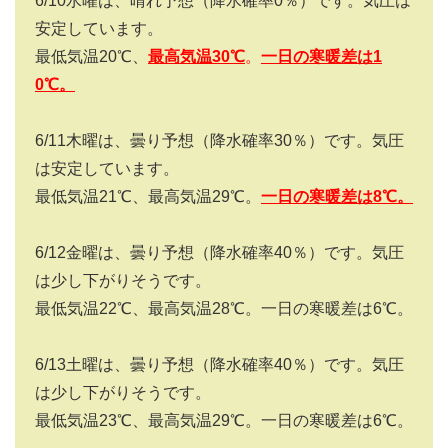
6/10
水曜は、晴れ予想（降水確率
0
％）です。気圧は
安定しています。
最低気温
20
℃、
最高気温
30
℃
。
一日の寒暖差は
1
0
℃。
6/11
木曜は、曇り予想（降水確率
30
％）です。気圧
は安定しています。
最低気温
21
℃、最高気温
29
℃。
一日の寒暖差は
8
℃。
6/12
金曜は、曇り予想（降水確率
40
％）です。気圧
は少し下がりそうです。
最低気温22℃、最高気温
28
℃。一日の寒暖差は
6
℃。
6/13
土曜は、曇り予想（降水確率
40
％）です。気圧
は少し下がりそうです。
最低気温23℃、最高気温
29
℃。一日の寒暖差は
6
℃。