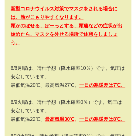
新型コロナウイルス対策でマスクをされる場合に
は、熱がこもりやすくなります。
頭がのぼせる、ぼーっとする、頭痛などの症状が出
始めたら、マスクを外せる場所で休憩をしましょ
う。
6/8
月曜は、晴れ予想（降水確率
10
％）です。気圧は
安定しています。
最低気温
20
℃、最高気温
27
℃。
一日の寒暖差は
7
℃。
6/9
火曜は、晴れ予想（降水確率
0
％）です。気圧は
安定しています。
最低気温
22
℃、
最高気温
30
℃
。
一日の寒暖差は
8
℃。