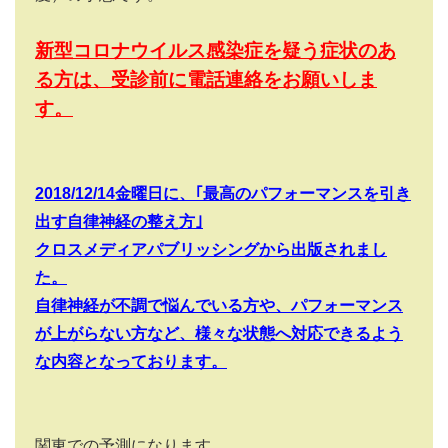
新型コロナウイルス感染症を疑う症状のあ
る方は、受診前に電話連絡をお願いしま
す。
2018/12/14
金曜日に、｢最高のパフォーマンスを引き
出す自律神経の整え方｣
クロスメディアパブリッシングから出版されまし
た。
自律神経が不調で悩んでいる方や、パフォーマンス
が上がらない方など、様々な状態へ対応できるよう
な内容となっております。
関東での予測になります。