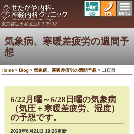
東京都世田谷区玉川3-39-12
気象病、寒暖差疲労の週間予
想
Home
>
Blog
>
気象病、寒暖差疲労の週間予想
>
11頁目
6/22月曜～6/28日曜の気象病
（気圧＋寒暖差疲労、湿度）
の予想です。
2020年6月21日 19:26更新