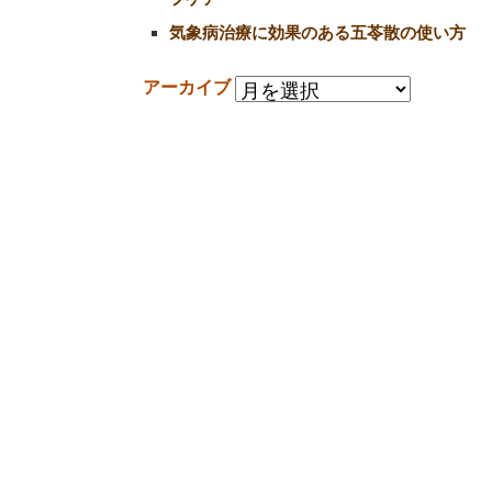
気象病治療に効果のある五苓散の使い方
アーカイブ
〒158-0094 東京都世田谷区玉川3-39-12