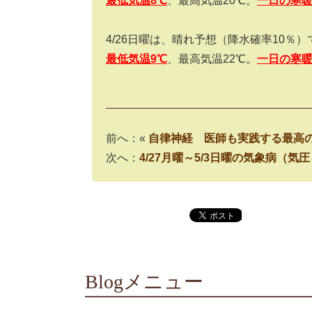
最低気温8
℃
、最高気温
20
℃。
一日の寒
4/26
日曜は、晴れ予想（降水確率
10
％）
最低気温9
℃
、最高気温
22
℃。
一日の寒
前へ：«
自律神経 医師も実践する最高
次へ：
4/27月曜～5/3日曜の気象病（
Blogメニュー