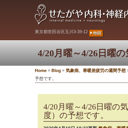
東京都世田谷区玉川3-39-12
4/20月曜～4/26
Home
>
Blog
>
気象病、寒暖差疲労の週間予想
予想です。
4/20月曜～4/26日
度）の予想です。