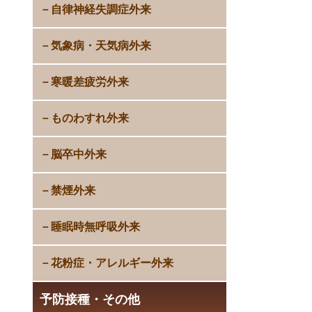
自律神経失調症外来
気象病・天気病外来
寒暖差疲労外来
ものわすれ外来
脳卒中外来
禁煙外来
睡眠時無呼吸外来
花粉症・アレルギー外来
予防接種・その他