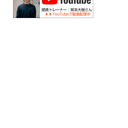
火
水
木
金
土
日祝
○
○
－
○
〇
－
○
○
－
○
－
－
、午後は17:30まで。
:30～14:30は予約不要）