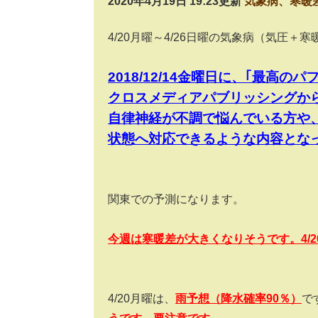
2020年4月19日 19:23更新
気象病、寒暖
4/20
月曜～
4/26
日曜の気象病（気圧＋寒
2018/12/14
金曜日に、｢最高のパ
クロスメディアパブリッシングか
自律神経が不調で悩んでいる方や
状態へ対応できるような内容とな
関東での予測になります。
今週は寒暖差が大きくなりそうです。4/2
4/20
月曜は、
雨予想（降水確率
90
％）
で