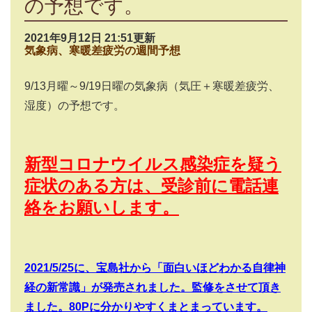
の予想です。
2021年9月12日 21:51更新
気象病、寒暖差疲労の週間予想
9/13
月曜～
9/19
日曜の気象病（気圧＋寒暖差疲労、
湿度）の予想です。
新型コロナウイルス感染症を疑う
症状のある方は、受診前に電話連
絡をお願いします。
2021/5/25
に、宝島社から「面白いほどわかる自律神
経の新常識」が発売されました。監修をさせて頂き
ました。
80P
に分かりやすくまとまっています。