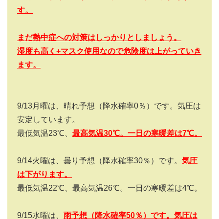
す。
まだ熱中症への対策はしっかりとしましょう。
湿度も高く+
マスク使用なので危険度は上がっていき
ます。
9/13
月曜は、晴れ予想（降水確率
0
％）です。気圧は
安定しています。
最低気温
23
℃、
最高気温
30
℃。一日の寒暖差は7
℃。
9/14
火曜は、曇り予想（降水確率
30
％）です。
気圧
は下がります。
最低気温
22
℃、最高気温
26
℃。一日の寒暖差は
4
℃。
9/15
水曜は、
雨予想（降水確率
50
％）です。気圧は