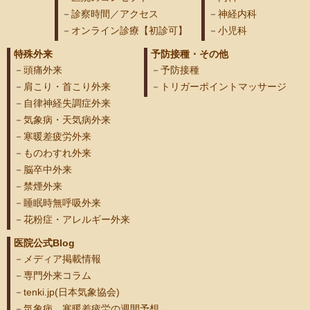
診察時間／アクセス
神経内科
オンライン診療【初診可】
小児科
特殊外来
予防接種・その他
頭痛外来
予防接種
肩こり・首こり外来
トリガーポイントマッサージ
自律神経失調症外来
気象病・天気病外来
寒暖差疲労外来
ものわすれ外来
脳卒中外来
禁煙外来
睡眠時無呼吸外来
花粉症・アレルギー外来
医院公式Blog
メディア掲載情報
専門外来コラム
tenki.jp(日本気象協会)
気象病、寒暖差疲労の週間予想