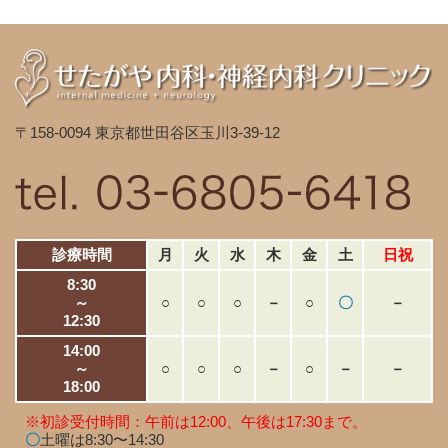
〒158-0094 東京都世田谷区玉川3-39-12
診療時間
月
火
水
木
金
土
日祝
8:30
～
○
○
○
－
○
〇
－
12:30
14:00
～
○
○
○
－
○
－
－
18:00
※初診受付時間：午前は12:00、午後は17:30まで。
〇
土曜は8:30〜14:30