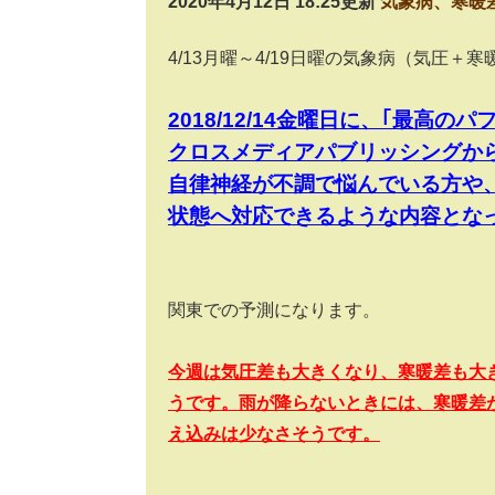
2020年4月12日 18:25更新
気象病、寒暖
4/13
月曜～
4/19
日曜の気象病（気圧＋寒
2018/12/14
金曜日に、｢最高のパ
クロスメディアパブリッシングか
自律神経が不調で悩んでいる方や
状態へ対応できるような内容とな
関東での予測になります。
今週は気圧差も大きくなり、寒暖差も大き
うです。雨が降らないときには、寒暖差
え込みは少なさそうです。