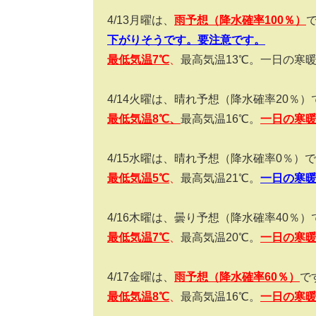
4/13
月曜は、
雨予想（降水確率
100
％）
下がりそうです。要注意です。
最低気温7
℃
、
最高気温
13
℃。一日の寒
4/14
火曜は、晴れ予想（降水確率
20
％）
最低気温8
℃、
最高気温
16
℃。
一日の寒
4/15
水曜は、晴れ予想（降水確率
0
％）で
最低気温5
℃
、
最高気温
21
℃。
一日の寒
4/16
木曜は、曇り予想（降水確率
40
％）
最低気温7
℃
、
最高気温
20
℃。
一日の寒
4/17
金曜は、
雨予想（降水確率
60
％）
で
最低気温8
℃
、
最高気温
16
℃。
一日の寒