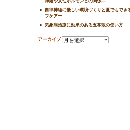
神経や女性ホルモンとの関係―
自律神経に優しい環境づくりと夏でもでき
フケアー
気象病治療に効果のある五苓散の使い方
アーカイブ
〒158-0094 東京都世田谷区玉川3-39-12