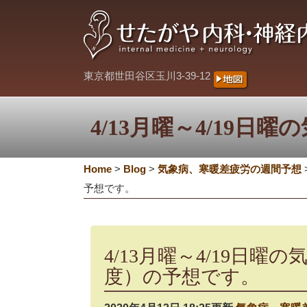
東京都世田谷区玉川3-39-12
4/13月曜～4/19
Home
>
Blog
>
気象病、寒暖差疲労の週間予想
予想です。
4/13月曜～4/19日
度）の予想です。