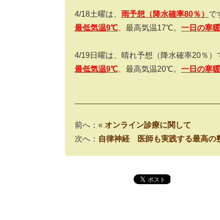
4/18
土曜は、
雨予想（降水確率
80
％）
で
最低気温9
℃
、
最高気温
17
℃。
一日の寒
4/19
日曜は、晴れ予想（降水確率
20
％）
最低気温9
℃
、
最高気温
20
℃。
一日の寒
前へ：«
オンライン診療に関して
次へ：
自律神経 医師も実践する最高の