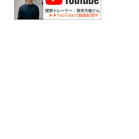
火
水
木
金
土
日祝
○
○
－
○
〇
－
○
○
－
○
－
－