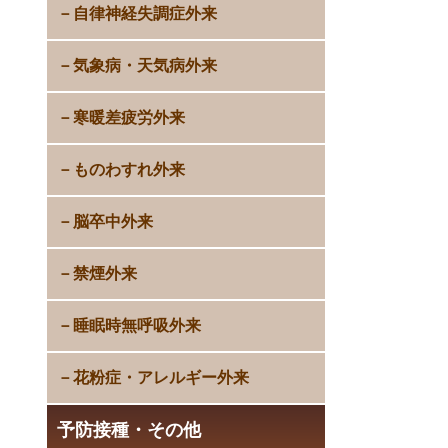
自律神経失調症外来
気象病・天気病外来
寒暖差疲労外来
ものわすれ外来
脳卒中外来
禁煙外来
睡眠時無呼吸外来
花粉症・アレルギー外来
予防接種・その他