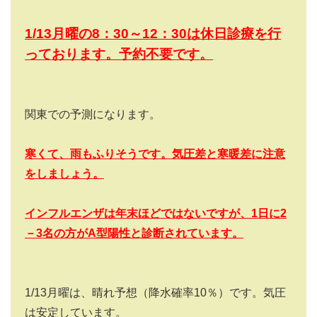
1/13
月曜の
8
：
30
～
12
：
30
は休日診療を行
っております。予約不要です。
関東での予測になります。
寒くて、雨もふりそうです。気圧差と寒暖差に注意
をしましょう。
インフルエンザは年末ほどではないですが、1
日に2
－3
名の方がA
型陽性と診断されています。
1/13
月曜は、晴れ予想（降水確率
10
％）です。気圧
は安定しています。