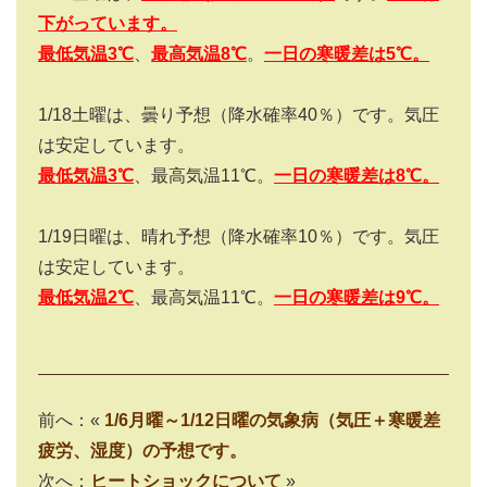
下がっています。
最低気温3
℃
、
最高気温
8
℃
。
一日の寒暖差は
5
℃。
1/18
土曜は、曇り予想（降水確率
40
％）です。気圧
は安定しています。
最低気温3
℃
、最高気温
11
℃。
一日の寒暖差は
8
℃。
1/19
日曜は、晴れ予想（降水確率
10
％）です。気圧
は安定しています。
最低気温2
℃
、最高気温
11
℃。
一日の寒暖差は
9
℃。
前へ：«
1/6月曜～1/12日曜の気象病（気圧＋寒暖差
疲労、湿度）の予想です。
次へ：
ヒートショックについて
»