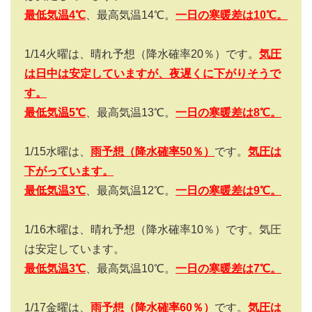
最低気温4
℃
、最高気温
14
℃。
一日の寒暖差は
10
℃。
1/14
火曜は、晴れ予想（降水確率
20
％）です。
気圧
は日中は安定していますが、夜遅くに下がりそうで
す。
最低気温5
℃
、最高気温
13
℃。
一日の寒暖差は
8
℃。
1/15
水曜は、
雨予想（降水確率
50
％）
です。
気圧は
下がっています。
最低気温3
℃
、最高気温
12
℃。
一日の寒暖差は
9
℃。
1/16
木曜は、晴れ予想（降水確率
10
％）です。気圧
は安定しています。
最低気温3
℃
、最高気温
10
℃。
一日の寒暖差は
7
℃。
1/17
金曜は、
雨予想（降水確率
60
％）
です。
気圧は