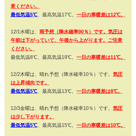
意ください。
最低気温5
℃
、最高気温
17
℃。
一日の寒暖差は
12
℃。
12/1
水曜は、
雨予想（降水確率
90
％）です。気圧は
午前は下がっていて、午後から上がります。ご注意
ください。
最低気温
8
℃、最高気温
19
℃。
一日の寒暖差は
11
℃。
12/2
木曜は、晴れ予想（降水確率
10
％）です。
気圧
は上昇傾向です。
最低気温5
℃
、最高気温
13
℃。
一日の寒暖差は
8
℃。
12/3
金曜は、晴れ予想（降水確率
10
％）です。
気圧
は少し下がります。
最低気温5
℃
、最高気温15℃。
一日の寒暖差は
10
℃。