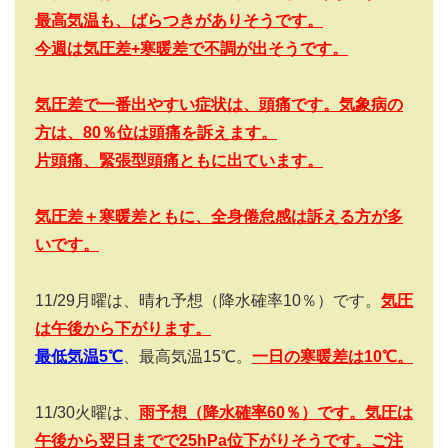
最高気温も、ばらつきがありそうです。
今週は気圧差+
寒暖差で不調が出そうです。
気圧差で一番出やすい症状は、頭痛です。気象病の
方は、80
％位は頭痛を訴えます。
片頭痛、緊張型頭痛ともに出ています。
気圧差＋寒暖差ともに、全身倦怠感は訴える方が多
いです。
11/29
月曜は、晴れ予想（降水確率
10
％）です。
気圧
は午後から下がります。
最低気温5
℃
、最高気温
15
℃。
一日の寒暖差は
10
℃。
11/30
火曜は、
雨予想（降水確率
60
％）です。気圧は
午後から翌日までで25hPa
位下がりそうです。ご注