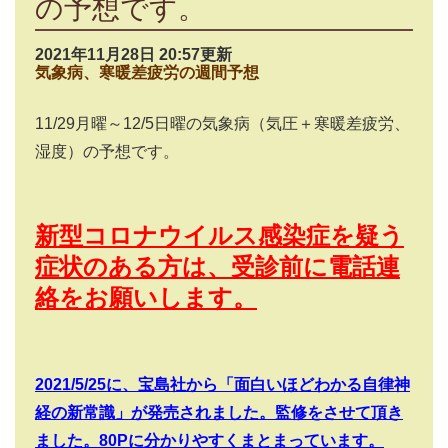
の予想です。
2021年11月28日 20:57更新
気象病、寒暖差疲労の週間予想
11/29
月曜～
12/5
日曜の気象病（気圧＋寒暖差疲労、
湿度）の予想です。
新型コロナウイルス感染症を疑う
症状のある方は、受診前に電話連
絡をお願いします。
2021/5/25
に、宝島社から「面白いほどわかる自律神
経の新常識」が発売されました。監修をさせて頂き
ました。
80P
に分かりやすくまとまっています。