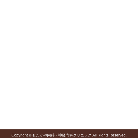
特殊外来
予防接種・その他
頭痛外来
予防接種
肩こり・首こり外来
トリガーポイントマッサージ
自律神経失調症外来
気象病・天気病外来
寒暖差疲労外来
ものわすれ外来
脳卒中外来
禁煙外来
睡眠時無呼吸外来
花粉症・アレルギー外来
医院公式Blog
メディア掲載情報
専門外来コラム
tenki.jp(日本気象協会)
気象病、寒暖差疲労の週間予想
その他
Copyright © せたがや内科・神経内科クリニック All Rights Reserved.