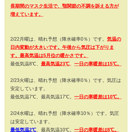
長期間のマスク生活で、顎関節の不調を訴える方が
増えています。
2/22
月曜は、晴れ予想（降水確率
0
％）です。
気温の
日内変動が大きいです。午後から気圧は下がりま
す。最高気温は
5
月位の暖かさです。
最低気温
8
℃、
最高気温
23
℃
。
一日の寒暖差は
15
℃。
2/23
火曜は、晴れ予想（降水確率
0
％）です。気圧は
安定しています。
最低気温
7
℃、最高気温
17
℃。
一日の寒暖差は
10
℃。
2/24
水曜は、晴れ予想（降水確率
10
％）です。気圧
は安定しています。
最低気温2
℃
、最高気温
10
℃。
一日の寒暖差は
8
℃。