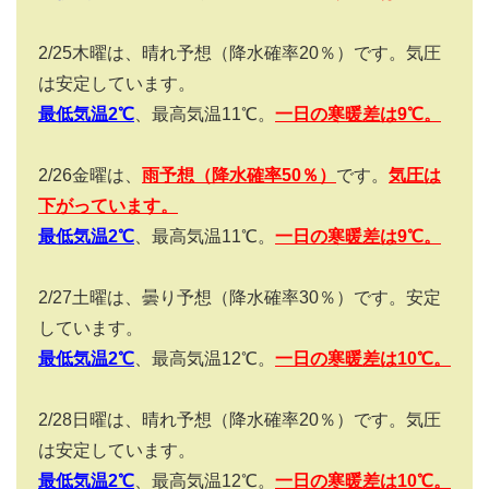
2/25
木曜は、晴れ予想（降水確率
20
％）です。気圧
は安定しています。
最低気温2
℃
、最高気温
11
℃。
一日の寒暖差は
9
℃。
2/26
金曜は、
雨予想（降水確率
50
％）
です。
気圧は
下がっています。
最低気温2
℃
、最高気温11℃。
一日の寒暖差は
9
℃。
2/27
土曜は、曇り予想（降水確率
30
％）です。安定
しています。
最低気温2
℃
、最高気温12℃。
一日の寒暖差は10
℃。
2/28
日曜は、晴れ予想（降水確率
20
％）です。気圧
は安定しています。
最低気温2
℃
、最高気温12℃。
一日の寒暖差は10
℃。