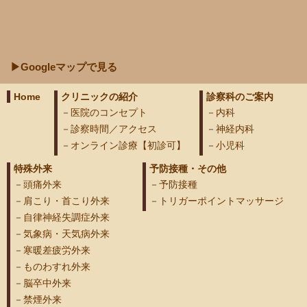
▶Googleマップで見る
Home
クリニックの紹介
診察科のご案内
医院のコンセプト
内科
診察時間／アクセス
神経内科
オンライン診療【初診可】
小児科
特殊外来
予防接種・その他
頭痛外来
予防接種
肩こり・首こり外来
トリガーポイントマッサージ
自律神経失調症外来
気象病・天気病外来
寒暖差疲労外来
ものわすれ外来
脳卒中外来
禁煙外来