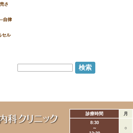
売さ
―自律
るセル
診療時間
月
8:30
～
○