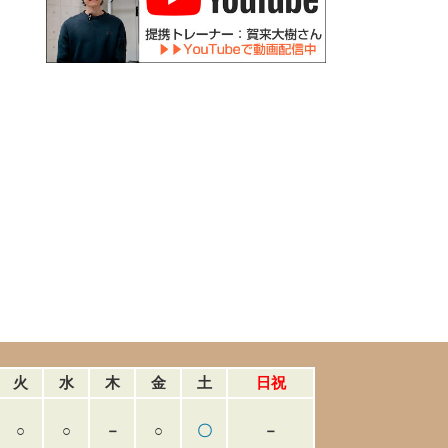
火
水
木
金
土
日祝
○
○
－
○
〇
－