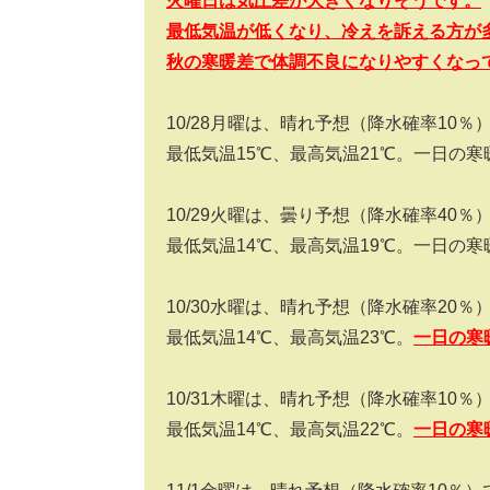
火曜日は気圧差が大きくなりそうです。
最低気温が低くなり、冷えを訴える方が
秋の寒暖差で体調不良になりやすくなっ
10/28
月曜は、晴れ予想（降水確率
10
％
最低気温
15
℃、最高気温
21
℃。一日の寒
10/29
火曜は、曇り予想（降水確率
40
％
最低気温
14
℃、最高気温
19
℃。一日の寒
10/30
水曜は、晴れ予想（降水確率
20
％
最低気温
14
℃、最高気温
23
℃。
一日の寒
10/31
木曜は、晴れ予想（降水確率
10
％
最低気温
14
℃、最高気温
22
℃。
一日の寒