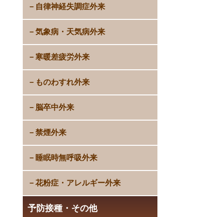
自律神経失調症外来
気象病・天気病外来
寒暖差疲労外来
ものわすれ外来
脳卒中外来
禁煙外来
睡眠時無呼吸外来
花粉症・アレルギー外来
予防接種・その他