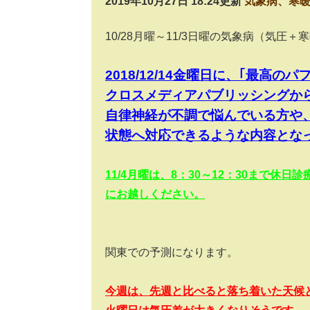
2019年10月27日 18:24更新
気象病、寒
10/28
月曜～
11/3
日曜の気象病（気圧＋寒
2018/12/14
金曜日に、｢最高のパ
クロスメディアパブリッシングか
自律神経が不調で悩んでいる方や
状態へ対応できるような内容とな
11/4
月曜は、
8
：
30
～
12
：
30
まで休日診
にお越しください。
関東での予測になります。
今週は、先週と比べると落ち着いた天候