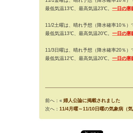
11/1
金曜は、晴れ予想（降水確率
10
％）
最低気温
13
℃、最高気温
23
℃。
一日の寒
11/2
土曜は、晴れ予想（降水確率
10
％）
最低気温
13
℃、最高気温
20
℃。
一日の寒
11/3
日曜は、晴れ予想（降水確率
20
％）
最低気温
12
℃、最高気温
20
℃。
一日の寒
前へ：«
婦人公論に掲載されました
次へ：
11/4月曜～11/10日曜の気象