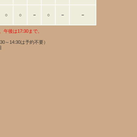
○
○
－
○
－
－
、午後は17:30まで。
:30～14:30は予約不要）
日