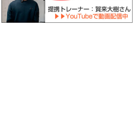
〒158-0094 東京都世田谷区玉川3-39-12
診療時間
月
火
水
木
金
土
日祝
8:30
～
○
○
○
－
○
〇
－
12:30