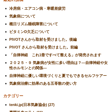
冷房病・エアコン病・寒暖差疲労
気象病について
概日リズム睡眠障害について
ビタミンD欠乏について
PIVOTさんから取材を受けました。後編
PIVOT さんから取材を受けました。前編
「自律神経 これ1冊ですべて整える」が発売されます
２０２５・９ 気象病が女性に多い理由は？―自律神経や女
性ホルモンとの関係―
自律神経に優しい環境づくりと夏でもできるセルフケアー
気象病治療に効果のある五苓散の使い方
カテゴリー
tenki.jp(日本気象協会) (27)