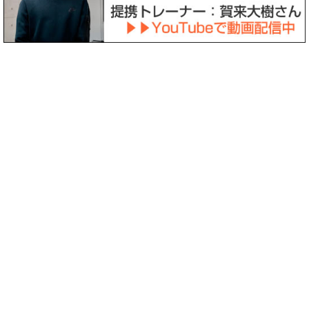
〒158-0094 東京都世田谷区玉川3-39-12
診療時間
月
火
水
木
金
土
日祝
8:30
～
○
○
○
－
○
〇
－
12:30