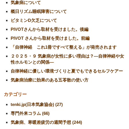
気象病について
概日リズム睡眠障害について
ビタミンD欠乏について
PIVOTさんから取材を受けました。後編
PIVOT さんから取材を受けました。前編
「自律神経 これ1冊ですべて整える」が発売されます
２０２５・９ 気象病が女性に多い理由は？―自律神経や女
性ホルモンとの関係―
自律神経に優しい環境づくりと夏でもできるセルフケアー
気象病治療に効果のある五苓散の使い方
カテゴリー
tenki.jp(日本気象協会) (27)
専門外来コラム (66)
気象病、寒暖差疲労の週間予想 (244)