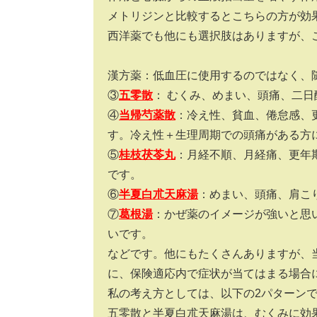
メトリジンと比較するとこちらの方が効
西洋薬でも他にも選択肢はありますが、
漢方薬：低血圧に使用するのではなく、
③
五零散
： むくみ、めまい、頭痛、二
④
当帰芍薬散
：冷え性、貧血、倦怠感、
す。冷え性＋生理周期での頭痛がある方
⑤
桂枝茯苓丸
：月経不順、月経痛、更年
です。
⑥
半夏白朮天麻湯
：めまい、頭痛、肩こ
⑦
葛根湯
：かぜ薬のイメージが強いと思
いです。
などです。他にもたくさんありますが、
に、保険適応内で症状が当てはまる場合
私の考え方としては、以下の2パターン
五零散と半夏白朮天麻湯は、むくみに効