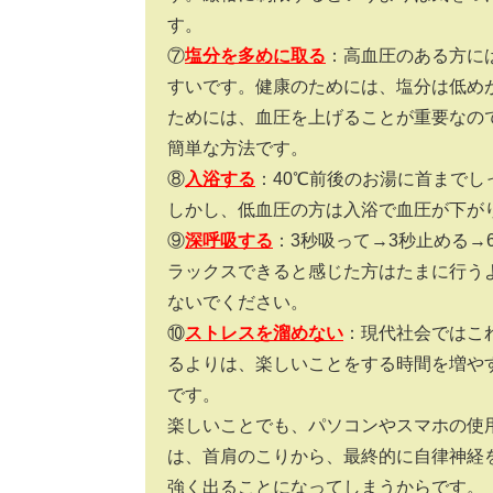
す。
⑦
塩分を多めに取る
：高血圧のある方に
すいです。健康のためには、塩分は低め
ためには、血圧を上げることが重要なので
簡単な方法です。
⑧
入浴する
：40℃前後のお湯に首までし
しかし、低血圧の方は入浴で血圧が下が
⑨
深呼吸する
：3秒吸って→3秒止める→
ラックスできると感じた方はたまに行う
ないでください。
⑩
ストレスを溜めない
：現代社会ではこ
るよりは、楽しいことをする時間を増や
です。
楽しいことでも、パソコンやスマホの使
は、首肩のこりから、最終的に自律神経
強く出ることになってしまうからです。