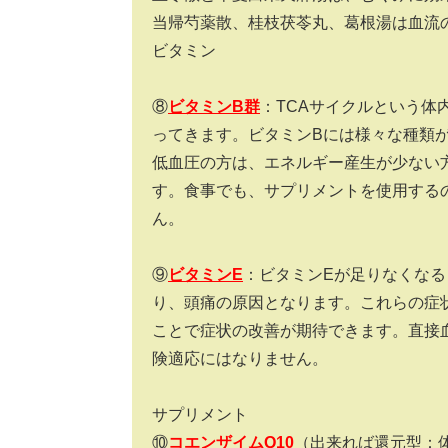
当帰芍薬散、桂枝茯苓丸、葛根湯は血流
ビタミン
⑧
ビタミンB群
：TCAサイクルという体
ってきます。ビタミンBには様々な種類
低血圧の方は、エネルギー産生が少ない
す。食事でも、サプリメントを使用する
ん。
⑨
ビタミンE
：ビタミンEが足りなくな
り、頭痛の原因となります。これらの症
ことで症状の改善が期待できます。直接
険適応にはなりません。
サプリメント
⑩
コエンザイムQ10
（出来れば還元型：