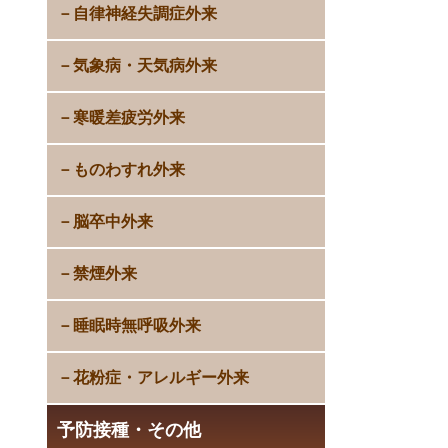
自律神経失調症外来
気象病・天気病外来
寒暖差疲労外来
ものわすれ外来
脳卒中外来
禁煙外来
睡眠時無呼吸外来
花粉症・アレルギー外来
予防接種・その他