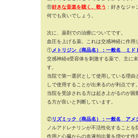
⑪
好きな音楽を聴く、歌う
：好きなジャ
何でも良いでしょう。
次に、薬剤での治療についてです。
血圧を上げる薬。これは交感神経に作用
①
メトリジン（商品名）：一般名 ミド
交感神経α受容体を刺激する薬で、主に
す。
当院で第一選択として使用している理由
しで使用することが出来るのが利点です
当院を受診される方は起き上がるのが困
る方が良いと判断しています。
②
リズミック（商品名）：一般名 アメ
ノルアドレナリンが不活性化することを
作用と心臓からの血液拍出量を増やす作