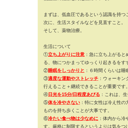
まずは、低血圧であるという認識を持つ
次に、生活スタイルなどを見直すこと。
そして、薬物治療。
生活について
①
立ち上がりに注意
：急に立ち上がると
る、物につかまってゆっくり起きるをす
②
睡眠をしっかりと
：６時間くらいは睡
③
適度な運動やストレッチ
：ウォーキン
行えること＋継続できることが重要です
④
日光を15分/日程度あびる
：これは、生
⑤
体を冷やさない
：特に女性は冷え性の
ものを持ち歩くことが大事です。
⑥
冷たい食べ物は少なめに
：体内から冷
す。厳格に制限するというよりは気をつ